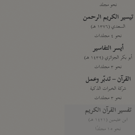
نحو مجلد
تيسير الكريم الرحمن
السعدي (١٣٧٦ هـ)
نحو ٤ مجلدات
أيسر التفاسير
أبو بكر الجزائري (١٤٣٩ هـ)
نحو ٣ مجلدات
القرآن – تدبّر وعمل
شركة الخبرات الذكية
نحو ٣ مجلدات
تفسير القرآن الكريم
ابن عثيمين (١٤٢١ هـ)
نحو ١٥ مجلدًا