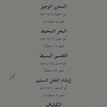
المحرر الوجيز
ابن عطية (٥٤٦ هـ)
نحو ٨ مجلدات
البحر المحيط
أبو حيان (٧٤٥ هـ)
نحو ١٦ مجلدًا
التفسير البسيط
الواحدي (٤٦٨ هـ)
نحو ٢٢ مجلدًا
آثار
إرشاد العقل السليم
أبو السعود (٩٨٢ هـ)
نحو ٩ مجلدات
الكشاف