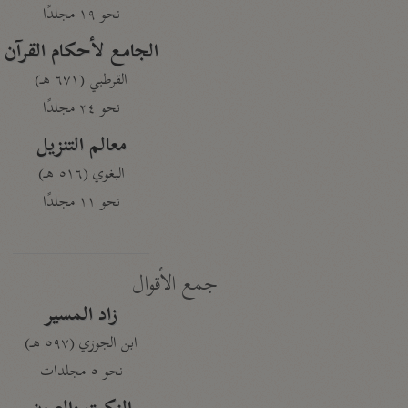
نحو ١٩ مجلدًا
الجامع لأحكام القرآن
القرطبي (٦٧١ هـ)
نحو ٢٤ مجلدًا
معالم التنزيل
البغوي (٥١٦ هـ)
نحو ١١ مجلدًا
جمع الأقوال
زاد المسير
ابن الجوزي (٥٩٧ هـ)
نحو ٥ مجلدات