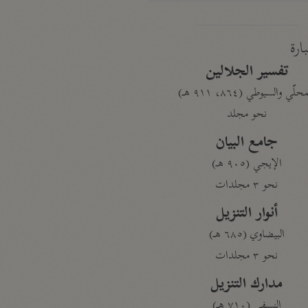
بارة
تفسير الجلالين
حلّي والسيوطي (٨٦٤، ٩١١ هـ)
نحو مجلد
جامع البيان
الإيجي (٩٠٥ هـ)
نحو ٣ مجلدات
أنوار التنزيل
البيضاوي (٦٨٥ هـ)
نحو ٣ مجلدات
مدارك التنزيل
النسفي (٧١٠ هـ)