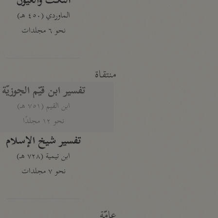
النكت والعيون
الماوردي (٤٥٠ هـ)
نحو ٦ مجلدات
منتقاة
تفسير ابن قيّم الجوزيّة
ابن القيم (٧٥١ هـ)
نحو ١٢ مجلدًا
تفسير شيخ الإسلام
ابن تيمية (٧٢٨ هـ)
نحو ٧ مجلدات
عامّة