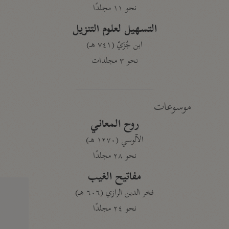
نحو ١١ مجلدًا
التسهيل لعلوم التنزيل
ابن جُزَيّ (٧٤١ هـ)
نحو ٣ مجلدات
موسوعات
روح المعاني
الآلوسي (١٢٧٠ هـ)
نحو ٢٨ مجلدًا
مفاتيح الغيب
فخر الدين الرازي (٦٠٦ هـ)
نحو ٢٤ مجلدًا