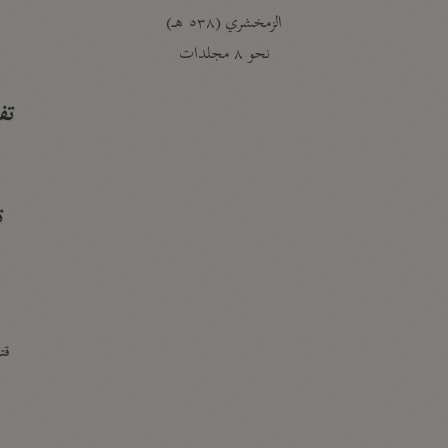
الزمخشري (٥٣٨ هـ)
ج
نحو ٨ مجلدات
تف
ت
قتا