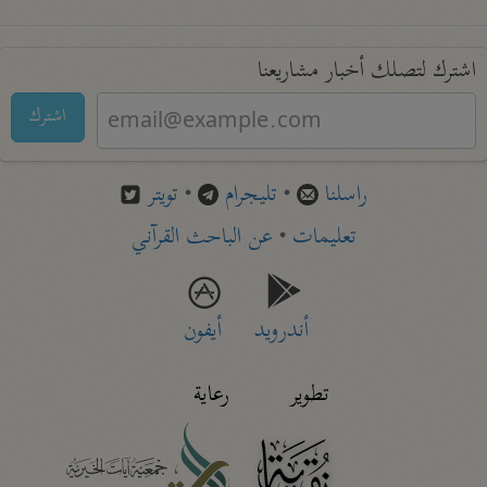
اشترك لتصلك أخبار مشاريعنا
اشترك
راسلنا
•
تليجرام
•
تويتر
تعليمات
•
عن الباحث القرآني
أندرويد
أيفون
تطوير
رعاية