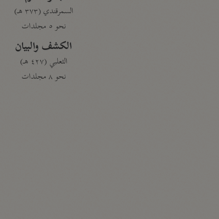
السمرقندي (٣٧٣ هـ)
نحو ٥ مجلدات
الكشف والبيان
الثعلبي (٤٢٧ هـ)
نحو ٨ مجلدات