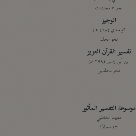
نحو ٣ مجلدات
الوجيز
الواحدي (٤٦٨ هـ)
نحو مجلد
تفسير القرآن العزيز
ابن أبي زمنين (٣٩٩ هـ)
نحو مجلدين
موسوعة التفسير المأثور
معهد الشاطبي
٢٣ مجلدًا