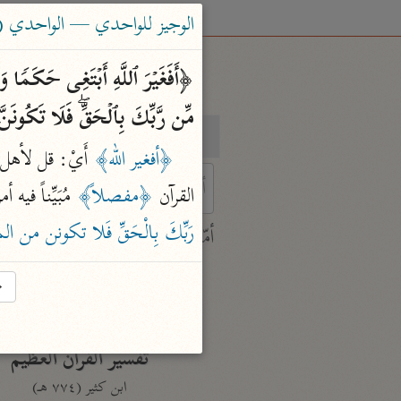
الوجيز للواحدي — الواحدي (٤٦٨ هـ)
مِّن رَّبِّكَ بِٱلۡحَقِّۖ فَلَا تَكُونَ
بحث
تفسير
﴿أفغير الله﴾
 أَيْ: قل لأهل م
القرآن 
﴿مفصلاً﴾
 مُبَيِّناً فيه 
 characters for results.
رَبِّكَ بِالْحَقِّ فَلا تكونن من 
أمّهات
جامع البيان
→
ابن جرير الطبري (٣١٠ هـ)
نحو ٢٨ مجلدًا
تفسير القرآن العظيم
ابن كثير (٧٧٤ هـ)