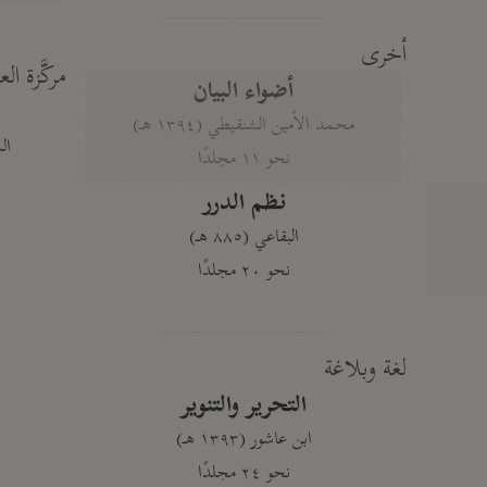
أخرى
مركَّزة الع
أضواء البيان
محمد الأمين الشنقيطي (١٣٩٤ هـ)
الم
نحو ١١ مجلدًا
نظم الدرر
البقاعي (٨٨٥ هـ)
نحو ٢٠ مجلدًا
لغة وبلاغة
التحرير والتنوير
ابن عاشور (١٣٩٣ هـ)
نحو ٢٤ مجلدًا