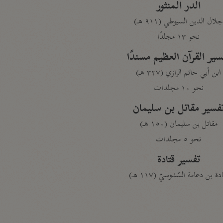
الدر المنثور
لال الدين السيوطي (٩١١ هـ)
نحو ١٣ مجلدًا
سير القرآن العظيم مسندًا
ابن أبي حاتم الرازي (٣٢٧ هـ)
نحو ١٠ مجلدات
فسير مقاتل بن سليمان
مقاتل بن سليمان (١٥٠ هـ)
نحو ٥ مجلدات
تفسير قتادة
دة بن دعامة السّدوسيّ (١١٧ هـ)