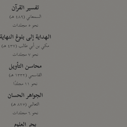
تفسير القرآن
السمعاني (٤٨٩ هـ)
نحو ٥ مجلدات
الهداية إلى بلوغ النهاية
مكي بن أبي طالب (٤٣٧ هـ)
نحو ٧ مجلدات
محاسن التأويل
القاسمي (١٣٣٢ هـ)
نحو ١١ مجلدًا
الجواهر الحسان
الثعالبي (٨٧٥ هـ)
نحو ٦ مجلدات
بحر العلوم