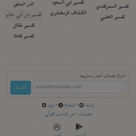
تفسير أبي السعود
الدر المنثور
تفسير السمرقندي
الكشاف للزمخشري
تفسير ابن أبي حاتم
تفسير الثعلبي
تفسير مقاتل
تفسير قتادة
اشترك لتصلك أخبار مشاريعنا
اشترك
راسلنا
•
تليجرام
•
تويتر
تعليمات
•
عن الباحث القرآني
أندرويد
أيفون