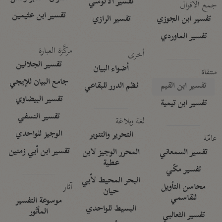
تفسير الآلوسي
جمع الأقوال
تفسير ابن عثيمين
تفسير ابن الجوزي
تفسير الرازي
تفسير الماوردي
مركَّزة العبارة
أخرى
تفسير الجلالين
أضواء البيان
منتقاة
جامع البيان للإيجي
تفسير ابن القيم
نظم الدرر للبقاعي
تفسير البيضاوي
تفسير ابن تيمية
تفسير النسفي
لغة وبلاغة
الوجيز للواحدي
التحرير والتنوير
عامّة
تفسير ابن أبي زمنين
تفسير السمعاني
المحرر الوجيز لابن
عطية
تفسير مكّي
البحر المحيط لأبي
آثار
محاسن التأويل
حيان
للقاسمي
موسوعة التفسير
البسيط للواحدي
المأثور
تفسير الثعالبي