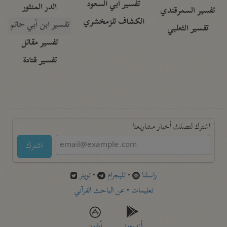
تفسير أبي السعود
الدر المنثور
تفسير السمرقندي
الكشاف للزمخشري
تفسير ابن أبي حاتم
تفسير الثعلبي
تفسير مقاتل
تفسير قتادة
اشترك لتصلك أخبار مشاريعنا
اشترك
راسلنا
•
تليجرام
•
تويتر
تعليمات
•
عن الباحث القرآني
أندرويد
أيفون