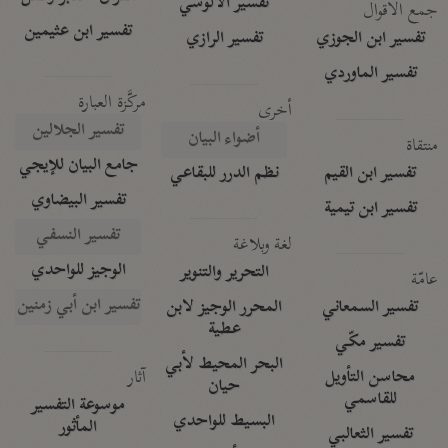
تفسير الآلوسي
جمع الأقوال
تفسير ابن عثيمين
تفسير ابن الجوزي
تفسير الرازي
تفسير الماوردي
مركَّزة العبارة
أخرى
تفسير الجلالين
أضواء البيان
منتقاة
جامع البيان للإيجي
تفسير ابن القيم
نظم الدرر للبقاعي
تفسير البيضاوي
تفسير ابن تيمية
تفسير النسفي
لغة وبلاغة
الوجيز للواحدي
التحرير والتنوير
عامّة
تفسير ابن أبي زمنين
تفسير السمعاني
المحرر الوجيز لابن
عطية
تفسير مكّي
البحر المحيط لأبي
آثار
محاسن التأويل
حيان
للقاسمي
موسوعة التفسير
البسيط للواحدي
المأثور
تفسير الثعالبي