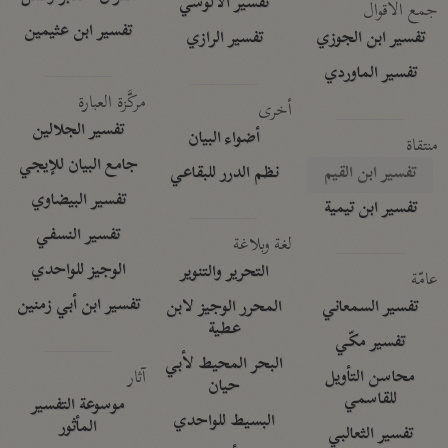
تفسير الآلوسي
جمع الأقوال
تفسير ابن عثيمين
تفسير ابن الجوزي
تفسير الرازي
تفسير الماوردي
مركَّزة العبارة
أخرى
تفسير الجلالين
أضواء البيان
منتقاة
جامع البيان للإيجي
تفسير ابن القيم
نظم الدرر للبقاعي
تفسير البيضاوي
تفسير ابن تيمية
تفسير النسفي
لغة وبلاغة
الوجيز للواحدي
التحرير والتنوير
عامّة
تفسير ابن أبي زمنين
تفسير السمعاني
المحرر الوجيز لابن
عطية
تفسير مكّي
البحر المحيط لأبي
آثار
محاسن التأويل
حيان
للقاسمي
موسوعة التفسير
البسيط للواحدي
المأثور
تفسير الثعالبي