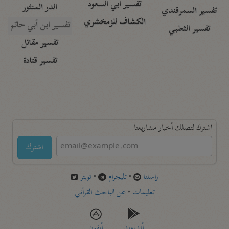
تفسير أبي السعود
الدر المنثور
تفسير السمرقندي
الكشاف للزمخشري
تفسير ابن أبي حاتم
تفسير الثعلبي
تفسير مقاتل
تفسير قتادة
اشترك لتصلك أخبار مشاريعنا
اشترك
راسلنا
•
تليجرام
•
تويتر
تعليمات
•
عن الباحث القرآني
أندرويد
أيفون