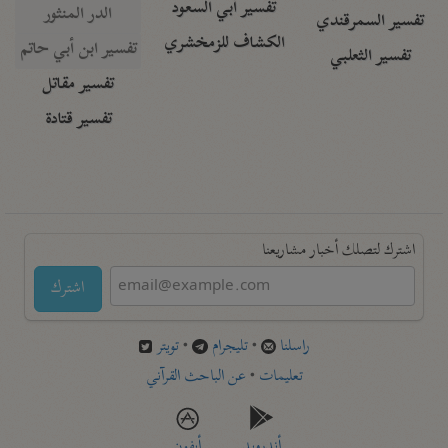
تفسير أبي السعود
الدر المنثور
تفسير السمرقندي
الكشاف للزمخشري
تفسير ابن أبي حاتم
تفسير الثعلبي
تفسير مقاتل
تفسير قتادة
اشترك لتصلك أخبار مشاريعنا
اشترك
راسلنا
•
تليجرام
•
تويتر
تعليمات
•
عن الباحث القرآني
أندرويد
أيفون