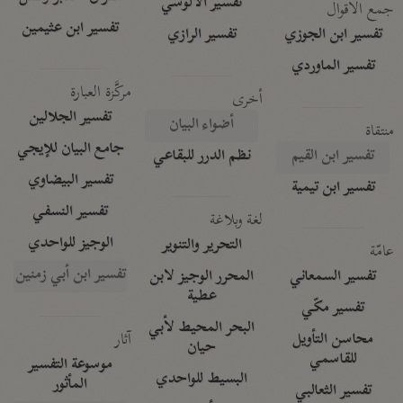
تفسير الآلوسي
جمع الأقوال
تفسير ابن عثيمين
تفسير ابن الجوزي
تفسير الرازي
تفسير الماوردي
مركَّزة العبارة
أخرى
تفسير الجلالين
أضواء البيان
منتقاة
جامع البيان للإيجي
تفسير ابن القيم
نظم الدرر للبقاعي
تفسير البيضاوي
تفسير ابن تيمية
تفسير النسفي
لغة وبلاغة
الوجيز للواحدي
التحرير والتنوير
عامّة
تفسير ابن أبي زمنين
تفسير السمعاني
المحرر الوجيز لابن
عطية
تفسير مكّي
البحر المحيط لأبي
آثار
محاسن التأويل
حيان
للقاسمي
موسوعة التفسير
البسيط للواحدي
المأثور
تفسير الثعالبي