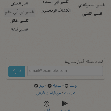
تفسير أبي السعود
الدر المنثور
تفسير السمرقندي
الكشاف للزمخشري
تفسير ابن أبي حاتم
تفسير الثعلبي
تفسير مقاتل
تفسير قتادة
اشترك لتصلك أخبار مشاريعنا
اشترك
راسلنا
•
تليجرام
•
تويتر
تعليمات
•
عن الباحث القرآني
أندرويد
أيفون