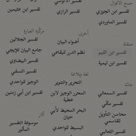
تفسير الآلوسي
جمع الأقوال
تفسير ابن عثيمين
تفسير ابن الجوزي
تفسير الرازي
تفسير الماوردي
مركَّزة العبارة
أخرى
تفسير الجلالين
أضواء البيان
منتقاة
جامع البيان للإيجي
تفسير ابن القيم
نظم الدرر للبقاعي
تفسير البيضاوي
تفسير ابن تيمية
تفسير النسفي
لغة وبلاغة
الوجيز للواحدي
التحرير والتنوير
عامّة
تفسير ابن أبي زمنين
تفسير السمعاني
المحرر الوجيز لابن
عطية
تفسير مكّي
البحر المحيط لأبي
آثار
محاسن التأويل
حيان
للقاسمي
موسوعة التفسير
البسيط للواحدي
المأثور
تفسير الثعالبي