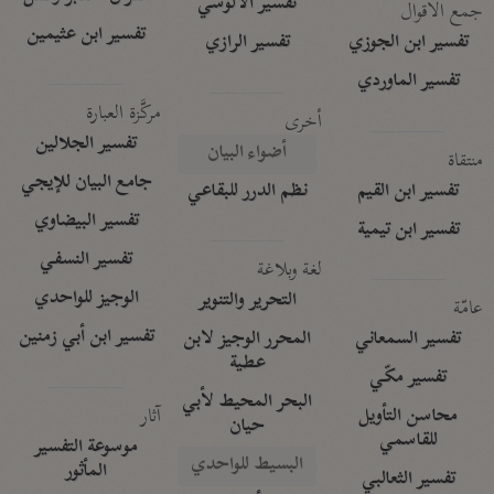
تفسير الآلوسي
جمع الأقوال
تفسير ابن عثيمين
تفسير ابن الجوزي
تفسير الرازي
تفسير الماوردي
مركَّزة العبارة
أخرى
تفسير الجلالين
أضواء البيان
منتقاة
جامع البيان للإيجي
تفسير ابن القيم
نظم الدرر للبقاعي
تفسير البيضاوي
تفسير ابن تيمية
تفسير النسفي
لغة وبلاغة
الوجيز للواحدي
التحرير والتنوير
عامّة
تفسير ابن أبي زمنين
تفسير السمعاني
المحرر الوجيز لابن
عطية
تفسير مكّي
البحر المحيط لأبي
آثار
محاسن التأويل
حيان
للقاسمي
موسوعة التفسير
البسيط للواحدي
المأثور
تفسير الثعالبي