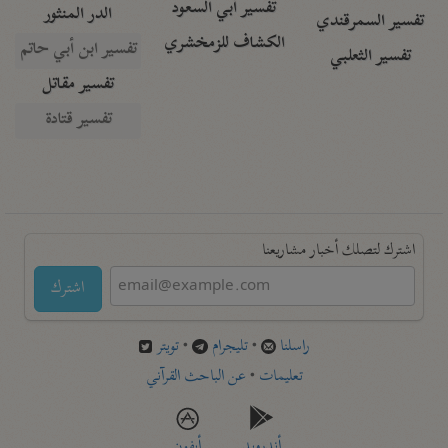
تفسير أبي السعود
الدر المنثور
تفسير السمرقندي
الكشاف للزمخشري
تفسير ابن أبي حاتم
تفسير الثعلبي
تفسير مقاتل
تفسير قتادة
اشترك لتصلك أخبار مشاريعنا
اشترك
راسلنا
•
تليجرام
•
تويتر
تعليمات
•
عن الباحث القرآني
أندرويد
أيفون