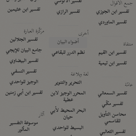
تفسير الآلوسي
جمع الأقوال
تفسير ابن عثيمين
تفسير ابن الجوزي
تفسير الرازي
تفسير الماوردي
مركَّزة العبارة
أخرى
تفسير الجلالين
أضواء البيان
منتقاة
جامع البيان للإيجي
تفسير ابن القيم
نظم الدرر للبقاعي
تفسير البيضاوي
تفسير ابن تيمية
تفسير النسفي
لغة وبلاغة
الوجيز للواحدي
التحرير والتنوير
عامّة
تفسير ابن أبي زمنين
تفسير السمعاني
المحرر الوجيز لابن
عطية
تفسير مكّي
البحر المحيط لأبي
آثار
محاسن التأويل
حيان
للقاسمي
موسوعة التفسير
البسيط للواحدي
المأثور
تفسير الثعالبي