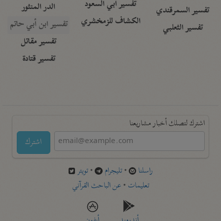
تفسير أبي السعود
الدر المنثور
تفسير السمرقندي
الكشاف للزمخشري
تفسير ابن أبي حاتم
تفسير الثعلبي
تفسير مقاتل
تفسير قتادة
اشترك لتصلك أخبار مشاريعنا
اشترك
راسلنا
•
تليجرام
•
تويتر
تعليمات
•
عن الباحث القرآني
أندرويد
أيفون