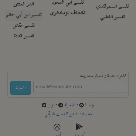
تفسير أبي السعود
الدر المنثور
تفسير السمرقندي
الكشاف للزمخشري
تفسير ابن أبي حاتم
تفسير الثعلبي
تفسير مقاتل
تفسير قتادة
اشترك لتصلك أخبار مشاريعنا
اشترك
راسلنا
•
تليجرام
•
تويتر
تعليمات
•
عن الباحث القرآني
أندرويد
أيفون