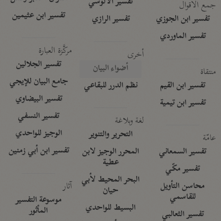
تفسير الآلوسي
جمع الأقوال
تفسير ابن عثيمين
تفسير ابن الجوزي
تفسير الرازي
تفسير الماوردي
مركَّزة العبارة
أخرى
تفسير الجلالين
أضواء البيان
منتقاة
جامع البيان للإيجي
تفسير ابن القيم
نظم الدرر للبقاعي
تفسير البيضاوي
تفسير ابن تيمية
تفسير النسفي
لغة وبلاغة
الوجيز للواحدي
التحرير والتنوير
عامّة
تفسير ابن أبي زمنين
تفسير السمعاني
المحرر الوجيز لابن
عطية
تفسير مكّي
البحر المحيط لأبي
آثار
محاسن التأويل
حيان
للقاسمي
موسوعة التفسير
البسيط للواحدي
المأثور
تفسير الثعالبي