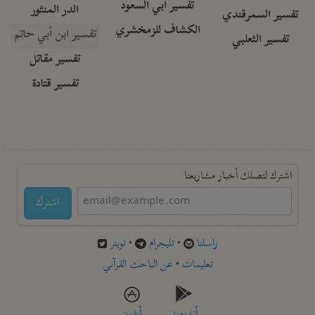
تفسير أبي السعود
الدر المنثور
تفسير السمرقندي
الكشاف للزمخشري
تفسير ابن أبي حاتم
تفسير الثعلبي
تفسير مقاتل
تفسير قتادة
اشترك لتصلك أخبار مشاريعنا
اشترك
راسلنا
•
تليجرام
•
تويتر
تعليمات
•
عن الباحث القرآني
أندرويد
أيفون