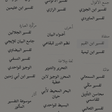
تفسير الآلوسي
جمع الأقوال
تفسير ابن عثيمين
تفسير ابن الجوزي
تفسير الرازي
تفسير الماوردي
مركَّزة العبارة
أخرى
تفسير الجلالين
أضواء البيان
منتقاة
جامع البيان للإيجي
تفسير ابن القيم
نظم الدرر للبقاعي
تفسير البيضاوي
تفسير ابن تيمية
تفسير النسفي
لغة وبلاغة
الوجيز للواحدي
التحرير والتنوير
عامّة
تفسير ابن أبي زمنين
تفسير السمعاني
المحرر الوجيز لابن
عطية
تفسير مكّي
البحر المحيط لأبي
آثار
محاسن التأويل
حيان
للقاسمي
موسوعة التفسير
البسيط للواحدي
المأثور
تفسير الثعالبي