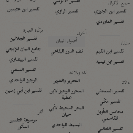
تفسير الآلوسي
جمع الأقوال
تفسير ابن عثيمين
تفسير ابن الجوزي
تفسير الرازي
تفسير الماوردي
مركَّزة العبارة
أخرى
تفسير الجلالين
أضواء البيان
منتقاة
جامع البيان للإيجي
تفسير ابن القيم
نظم الدرر للبقاعي
تفسير البيضاوي
تفسير ابن تيمية
تفسير النسفي
لغة وبلاغة
الوجيز للواحدي
التحرير والتنوير
عامّة
تفسير ابن أبي زمنين
تفسير السمعاني
المحرر الوجيز لابن
عطية
تفسير مكّي
البحر المحيط لأبي
آثار
محاسن التأويل
حيان
للقاسمي
موسوعة التفسير
البسيط للواحدي
المأثور
تفسير الثعالبي