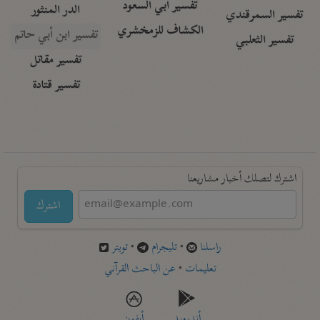
تفسير أبي السعود
الدر المنثور
تفسير السمرقندي
الكشاف للزمخشري
تفسير ابن أبي حاتم
تفسير الثعلبي
تفسير مقاتل
تفسير قتادة
اشترك لتصلك أخبار مشاريعنا
اشترك
راسلنا
•
تليجرام
•
تويتر
تعليمات
•
عن الباحث القرآني
أندرويد
أيفون