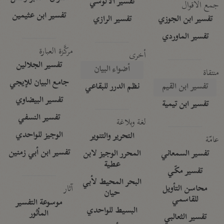
تفسير الآلوسي
جمع الأقوال
تفسير ابن عثيمين
تفسير ابن الجوزي
تفسير الرازي
تفسير الماوردي
مركَّزة العبارة
أخرى
تفسير الجلالين
أضواء البيان
منتقاة
جامع البيان للإيجي
تفسير ابن القيم
نظم الدرر للبقاعي
تفسير البيضاوي
تفسير ابن تيمية
تفسير النسفي
لغة وبلاغة
الوجيز للواحدي
التحرير والتنوير
عامّة
تفسير ابن أبي زمنين
تفسير السمعاني
المحرر الوجيز لابن
عطية
تفسير مكّي
البحر المحيط لأبي
آثار
محاسن التأويل
حيان
للقاسمي
موسوعة التفسير
البسيط للواحدي
المأثور
تفسير الثعالبي