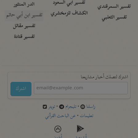
تفسير أبي السعود
الدر المنثور
تفسير السمرقندي
الكشاف للزمخشري
تفسير ابن أبي حاتم
تفسير الثعلبي
تفسير مقاتل
تفسير قتادة
اشترك لتصلك أخبار مشاريعنا
اشترك
راسلنا
•
تليجرام
•
تويتر
تعليمات
•
عن الباحث القرآني
أندرويد
أيفون