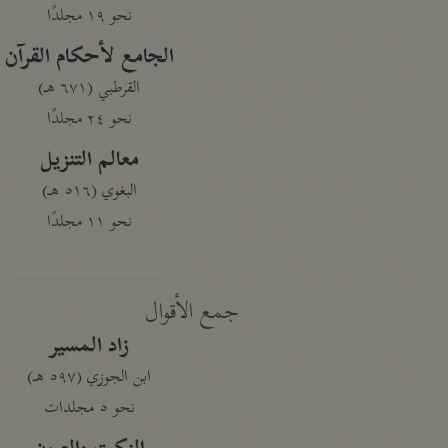
نحو ١٩ مجلدًا
الجامع لأحكام القرآن
القرطبي (٦٧١ هـ)
نحو ٢٤ مجلدًا
معالم التنزيل
البغوي (٥١٦ هـ)
نحو ١١ مجلدًا
جمع الأقوال
زاد المسير
ابن الجوزي (٥٩٧ هـ)
نحو ٥ مجلدات