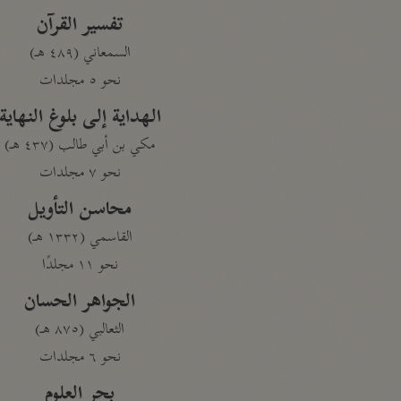
تفسير القرآن
السمعاني (٤٨٩ هـ)
نحو ٥ مجلدات
الهداية إلى بلوغ النهاية
مكي بن أبي طالب (٤٣٧ هـ)
نحو ٧ مجلدات
محاسن التأويل
القاسمي (١٣٣٢ هـ)
نحو ١١ مجلدًا
الجواهر الحسان
الثعالبي (٨٧٥ هـ)
نحو ٦ مجلدات
بحر العلوم