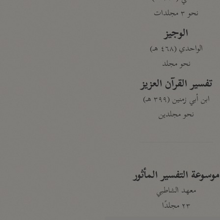
نحو ٣ مجلدات
الوجيز
الواحدي (٤٦٨ هـ)
نحو مجلد
تفسير القرآن العزيز
ابن أبي زمنين (٣٩٩ هـ)
نحو مجلدين
موسوعة التفسير المأثور
معهد الشاطبي
٢٣ مجلدًا