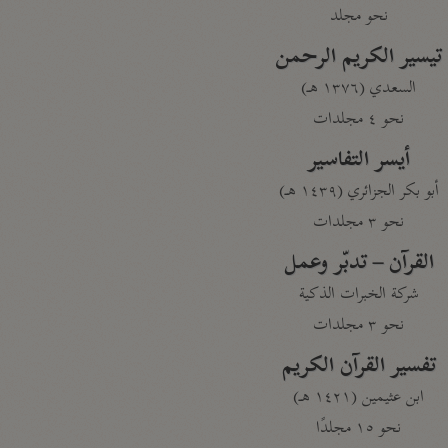
نحو مجلد
تيسير الكريم الرحمن
السعدي (١٣٧٦ هـ)
نحو ٤ مجلدات
أيسر التفاسير
أبو بكر الجزائري (١٤٣٩ هـ)
نحو ٣ مجلدات
القرآن – تدبّر وعمل
شركة الخبرات الذكية
نحو ٣ مجلدات
تفسير القرآن الكريم
ابن عثيمين (١٤٢١ هـ)
نحو ١٥ مجلدًا