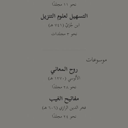
نحو ١١ مجلدًا
التسهيل لعلوم التنزيل
ابن جُزَيّ (٧٤١ هـ)
نحو ٣ مجلدات
موسوعات
روح المعاني
الآلوسي (١٢٧٠ هـ)
نحو ٢٨ مجلدًا
مفاتيح الغيب
فخر الدين الرازي (٦٠٦ هـ)
نحو ٢٤ مجلدًا