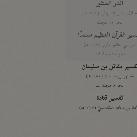
الدر المنثور
لال الدين السيوطي (٩١١ هـ)
نحو ١٣ مجلدًا
سير القرآن العظيم مسندًا
ابن أبي حاتم الرازي (٣٢٧ هـ)
نحو ١٠ مجلدات
فسير مقاتل بن سليمان
مقاتل بن سليمان (١٥٠ هـ)
نحو ٥ مجلدات
تفسير قتادة
دة بن دعامة السّدوسيّ (١١٧ هـ)