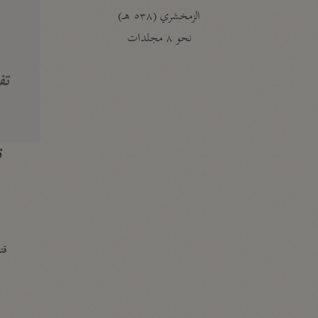
الزمخشري (٥٣٨ هـ)
ج
نحو ٨ مجلدات
تف
ت
قتا