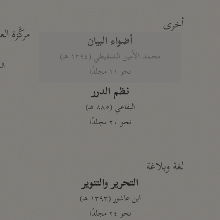
أخرى
مركَّزة الع
أضواء البيان
محمد الأمين الشنقيطي (١٣٩٤ هـ)
الم
نحو ١١ مجلدًا
نظم الدرر
البقاعي (٨٨٥ هـ)
نحو ٢٠ مجلدًا
لغة وبلاغة
التحرير والتنوير
ابن عاشور (١٣٩٣ هـ)
نحو ٢٤ مجلدًا