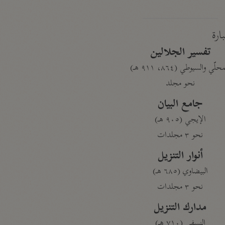
بارة
تفسير الجلالين
حلّي والسيوطي (٨٦٤، ٩١١ هـ)
نحو مجلد
جامع البيان
الإيجي (٩٠٥ هـ)
نحو ٣ مجلدات
أنوار التنزيل
البيضاوي (٦٨٥ هـ)
نحو ٣ مجلدات
مدارك التنزيل
النسفي (٧١٠ هـ)