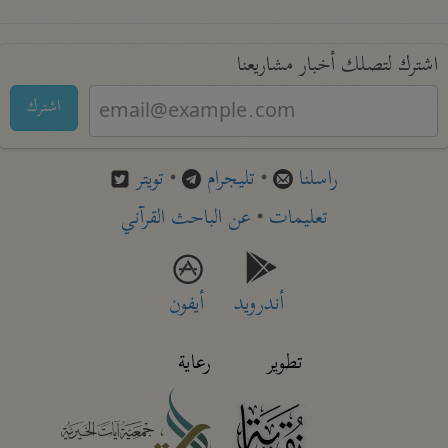
اشترك لتصلك أخبار مشاريعنا
اشترك
راسلنا
•
تليجرام
•
تويتر
تعليمات
•
عن الباحث القرآني
أندرويد
أيفون
تطوير
رعاية