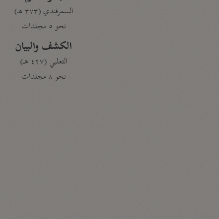
السمرقندي (٣٧٣ هـ)
نحو ٥ مجلدات
الكشف والبيان
الثعلبي (٤٢٧ هـ)
نحو ٨ مجلدات