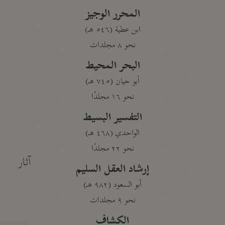
المحرر الوجيز
ابن عطية (٥٤٦ هـ)
نحو ٨ مجلدات
البحر المحيط
أبو حيان (٧٤٥ هـ)
نحو ١٦ مجلدًا
التفسير البسيط
الواحدي (٤٦٨ هـ)
نحو ٢٢ مجلدًا
آثار
إرشاد العقل السليم
أبو السعود (٩٨٢ هـ)
نحو ٩ مجلدات
الكشاف