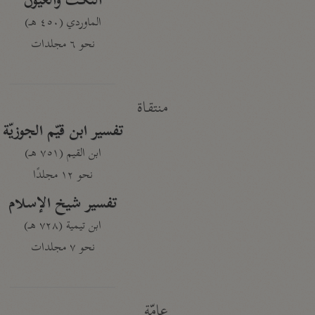
النكت والعيون
الماوردي (٤٥٠ هـ)
نحو ٦ مجلدات
منتقاة
تفسير ابن قيّم الجوزيّة
ابن القيم (٧٥١ هـ)
نحو ١٢ مجلدًا
تفسير شيخ الإسلام
ابن تيمية (٧٢٨ هـ)
نحو ٧ مجلدات
عامّة