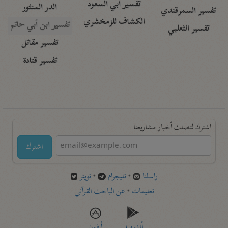
تفسير أبي السعود
الدر المنثور
تفسير السمرقندي
الكشاف للزمخشري
تفسير ابن أبي حاتم
تفسير الثعلبي
تفسير مقاتل
تفسير قتادة
اشترك لتصلك أخبار مشاريعنا
اشترك
راسلنا
•
تليجرام
•
تويتر
تعليمات
•
عن الباحث القرآني
أندرويد
أيفون