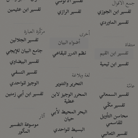
تفسير الآلوسي
جمع الأقوال
تفسير ابن عثيمين
تفسير ابن الجوزي
تفسير الرازي
تفسير الماوردي
مركَّزة العبارة
أخرى
تفسير الجلالين
أضواء البيان
منتقاة
جامع البيان للإيجي
تفسير ابن القيم
نظم الدرر للبقاعي
تفسير البيضاوي
تفسير ابن تيمية
تفسير النسفي
لغة وبلاغة
الوجيز للواحدي
التحرير والتنوير
عامّة
تفسير ابن أبي زمنين
تفسير السمعاني
المحرر الوجيز لابن
عطية
تفسير مكّي
البحر المحيط لأبي
آثار
محاسن التأويل
حيان
للقاسمي
موسوعة التفسير
البسيط للواحدي
المأثور
تفسير الثعالبي