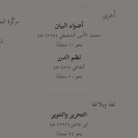
أخرى
مركَّزة الع
أضواء البيان
محمد الأمين الشنقيطي (١٣٩٤ هـ)
الم
نحو ١١ مجلدًا
نظم الدرر
البقاعي (٨٨٥ هـ)
نحو ٢٠ مجلدًا
لغة وبلاغة
التحرير والتنوير
ابن عاشور (١٣٩٣ هـ)
نحو ٢٤ مجلدًا