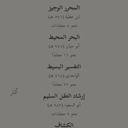
المحرر الوجيز
ابن عطية (٥٤٦ هـ)
نحو ٨ مجلدات
البحر المحيط
أبو حيان (٧٤٥ هـ)
نحو ١٦ مجلدًا
التفسير البسيط
الواحدي (٤٦٨ هـ)
نحو ٢٢ مجلدًا
آثار
إرشاد العقل السليم
أبو السعود (٩٨٢ هـ)
نحو ٩ مجلدات
الكشاف