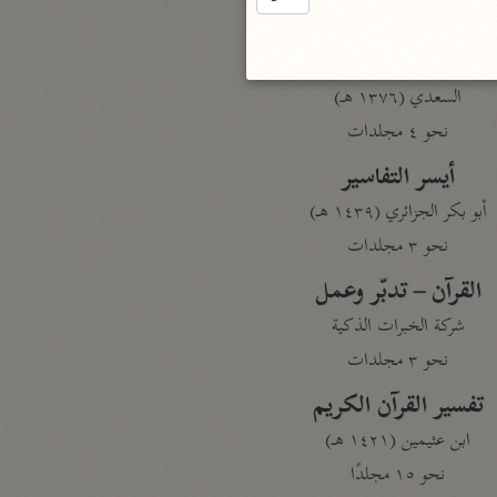
نحو مجلد
تيسير الكريم الرحمن
السعدي (١٣٧٦ هـ)
نحو ٤ مجلدات
أيسر التفاسير
أبو بكر الجزائري (١٤٣٩ هـ)
نحو ٣ مجلدات
القرآن – تدبّر وعمل
شركة الخبرات الذكية
نحو ٣ مجلدات
تفسير القرآن الكريم
ابن عثيمين (١٤٢١ هـ)
نحو ١٥ مجلدًا