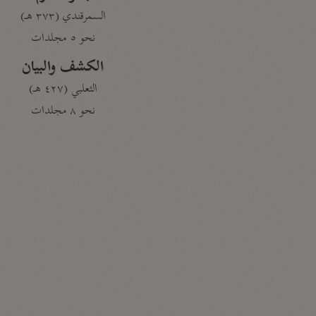
السمرقندي (٣٧٣ هـ)
نحو ٥ مجلدات
الكشف والبيان
الثعلبي (٤٢٧ هـ)
نحو ٨ مجلدات