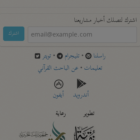
اشترك لتصلك أخبار مشاريعنا
اشترك
راسلنا
•
تليجرام
•
تويتر
تعليمات
•
عن الباحث القرآني
أندرويد
أيفون
تطوير
رعاية