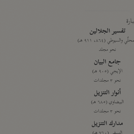
بارة
تفسير الجلالين
حلّي والسيوطي (٨٦٤، ٩١١ هـ)
نحو مجلد
جامع البيان
الإيجي (٩٠٥ هـ)
نحو ٣ مجلدات
أنوار التنزيل
البيضاوي (٦٨٥ هـ)
نحو ٣ مجلدات
مدارك التنزيل
النسفي (٧١٠ هـ)