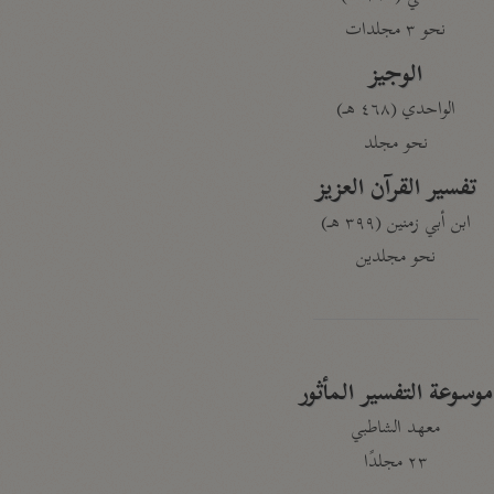
نحو ٣ مجلدات
الوجيز
الواحدي (٤٦٨ هـ)
نحو مجلد
تفسير القرآن العزيز
ابن أبي زمنين (٣٩٩ هـ)
نحو مجلدين
موسوعة التفسير المأثور
معهد الشاطبي
٢٣ مجلدًا