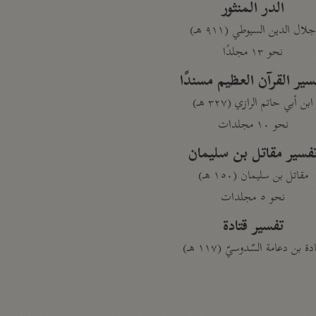
الدر المنثور
لال الدين السيوطي (٩١١ هـ)
نحو ١٣ مجلدًا
سير القرآن العظيم مسندًا
ابن أبي حاتم الرازي (٣٢٧ هـ)
نحو ١٠ مجلدات
فسير مقاتل بن سليمان
مقاتل بن سليمان (١٥٠ هـ)
نحو ٥ مجلدات
تفسير قتادة
دة بن دعامة السّدوسيّ (١١٧ هـ)