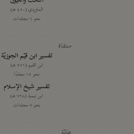
النكت والعيون
الماوردي (٤٥٠ هـ)
نحو ٦ مجلدات
منتقاة
تفسير ابن قيّم الجوزيّة
ابن القيم (٧٥١ هـ)
نحو ١٢ مجلدًا
تفسير شيخ الإسلام
ابن تيمية (٧٢٨ هـ)
نحو ٧ مجلدات
عامّة