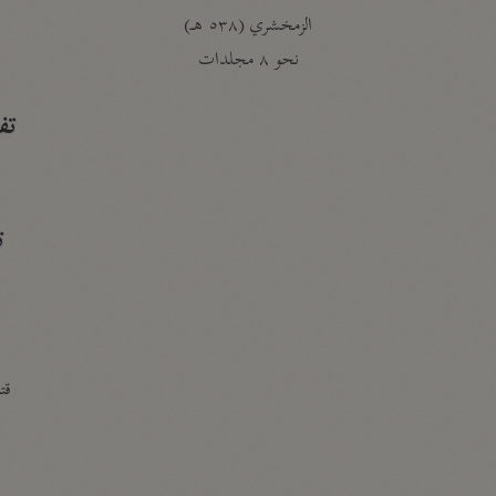
الزمخشري (٥٣٨ هـ)
ج
نحو ٨ مجلدات
تف
ت
قتا