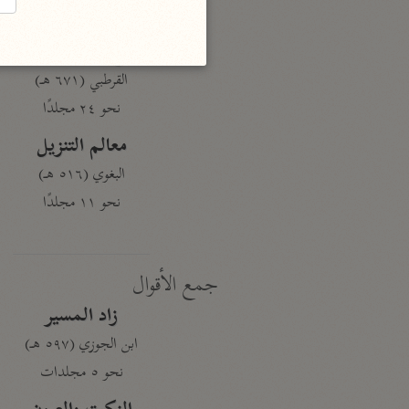
نحو ١٩ مجلدًا
الجامع لأحكام القرآن
القرطبي (٦٧١ هـ)
نحو ٢٤ مجلدًا
معالم التنزيل
البغوي (٥١٦ هـ)
نحو ١١ مجلدًا
جمع الأقوال
زاد المسير
ابن الجوزي (٥٩٧ هـ)
نحو ٥ مجلدات