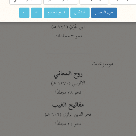
نحو ١١ مجلدًا
حول المصدر
التشكيل
نسخ الجميع
ا+
ا-
التسهيل لعلوم التنزيل
ابن جُزَيّ (٧٤١ هـ)
نحو ٣ مجلدات
موسوعات
روح المعاني
الآلوسي (١٢٧٠ هـ)
نحو ٢٨ مجلدًا
مفاتيح الغيب
فخر الدين الرازي (٦٠٦ هـ)
نحو ٢٤ مجلدًا