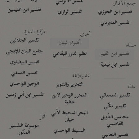
تفسير الآلوسي
جمع الأقوال
تفسير ابن عثيمين
تفسير ابن الجوزي
تفسير الرازي
تفسير الماوردي
مركَّزة العبارة
أخرى
تفسير الجلالين
أضواء البيان
منتقاة
جامع البيان للإيجي
تفسير ابن القيم
نظم الدرر للبقاعي
تفسير البيضاوي
تفسير ابن تيمية
تفسير النسفي
لغة وبلاغة
الوجيز للواحدي
التحرير والتنوير
عامّة
تفسير ابن أبي زمنين
تفسير السمعاني
المحرر الوجيز لابن
عطية
تفسير مكّي
البحر المحيط لأبي
آثار
محاسن التأويل
حيان
للقاسمي
موسوعة التفسير
البسيط للواحدي
المأثور
تفسير الثعالبي