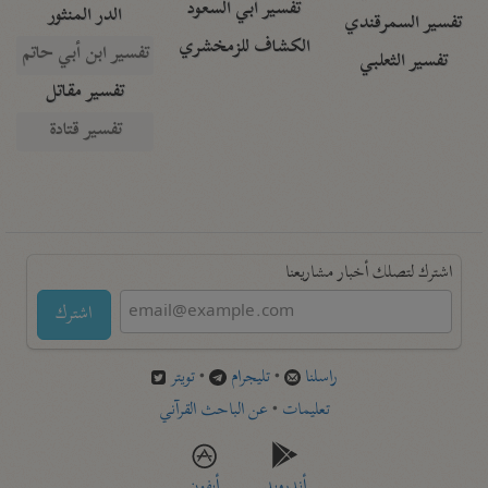
تفسير أبي السعود
الدر المنثور
تفسير السمرقندي
الكشاف للزمخشري
تفسير ابن أبي حاتم
تفسير الثعلبي
تفسير مقاتل
تفسير قتادة
اشترك لتصلك أخبار مشاريعنا
اشترك
راسلنا
•
تليجرام
•
تويتر
تعليمات
•
عن الباحث القرآني
أندرويد
أيفون