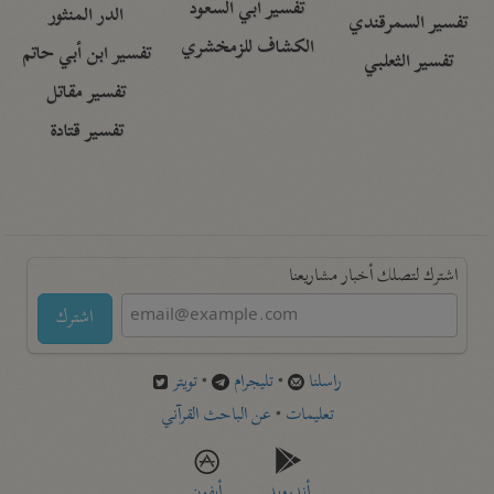
تفسير أبي السعود
الدر المنثور
تفسير السمرقندي
الكشاف للزمخشري
تفسير ابن أبي حاتم
تفسير الثعلبي
تفسير مقاتل
تفسير قتادة
اشترك لتصلك أخبار مشاريعنا
اشترك
راسلنا
•
تليجرام
•
تويتر
تعليمات
•
عن الباحث القرآني
أندرويد
أيفون