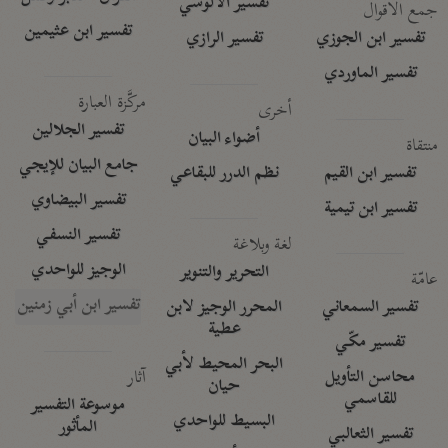
تفسير الآلوسي
جمع الأقوال
تفسير ابن عثيمين
تفسير ابن الجوزي
تفسير الرازي
تفسير الماوردي
مركَّزة العبارة
أخرى
تفسير الجلالين
أضواء البيان
منتقاة
جامع البيان للإيجي
تفسير ابن القيم
نظم الدرر للبقاعي
تفسير البيضاوي
تفسير ابن تيمية
تفسير النسفي
لغة وبلاغة
الوجيز للواحدي
التحرير والتنوير
عامّة
تفسير ابن أبي زمنين
تفسير السمعاني
المحرر الوجيز لابن
عطية
تفسير مكّي
البحر المحيط لأبي
آثار
محاسن التأويل
حيان
للقاسمي
موسوعة التفسير
البسيط للواحدي
المأثور
تفسير الثعالبي