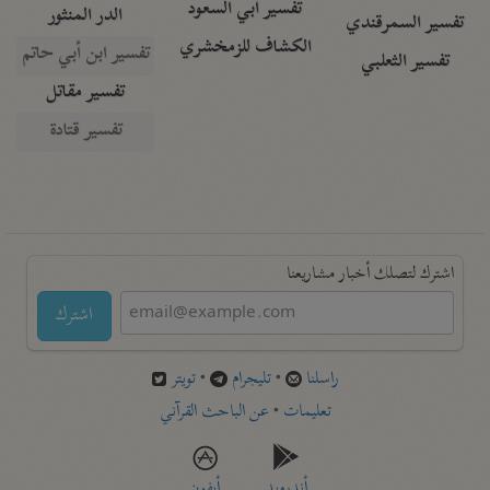
تفسير أبي السعود
الدر المنثور
تفسير السمرقندي
الكشاف للزمخشري
تفسير ابن أبي حاتم
تفسير الثعلبي
تفسير مقاتل
تفسير قتادة
اشترك لتصلك أخبار مشاريعنا
اشترك
راسلنا
•
تليجرام
•
تويتر
تعليمات
•
عن الباحث القرآني
أندرويد
أيفون