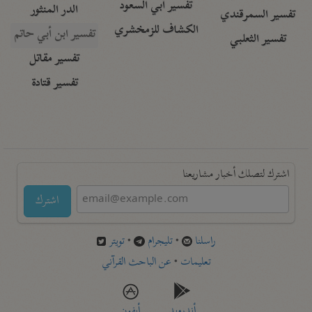
تفسير أبي السعود
الدر المنثور
تفسير السمرقندي
الكشاف للزمخشري
تفسير ابن أبي حاتم
تفسير الثعلبي
تفسير مقاتل
تفسير قتادة
اشترك لتصلك أخبار مشاريعنا
اشترك
راسلنا
•
تليجرام
•
تويتر
تعليمات
•
عن الباحث القرآني
أندرويد
أيفون