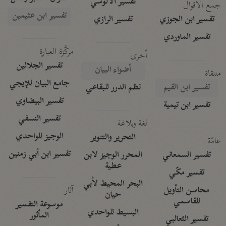
تفسير الآلوسي
جمع الأقوال
تفسير ابن عثيمين
تفسير ابن الجوزي
تفسير الرازي
تفسير الماوردي
مركَّزة العبارة
أخرى
تفسير الجلالين
أضواء البيان
منتقاة
جامع البيان للإيجي
تفسير ابن القيم
نظم الدرر للبقاعي
تفسير البيضاوي
تفسير ابن تيمية
تفسير النسفي
لغة وبلاغة
الوجيز للواحدي
التحرير والتنوير
عامّة
تفسير ابن أبي زمنين
تفسير السمعاني
المحرر الوجيز لابن
عطية
تفسير مكّي
البحر المحيط لأبي
آثار
محاسن التأويل
حيان
للقاسمي
موسوعة التفسير
البسيط للواحدي
المأثور
تفسير الثعالبي