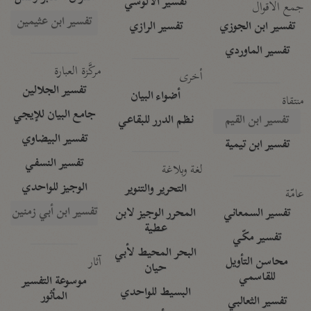
تفسير الآلوسي
جمع الأقوال
تفسير ابن عثيمين
تفسير ابن الجوزي
تفسير الرازي
تفسير الماوردي
مركَّزة العبارة
أخرى
تفسير الجلالين
أضواء البيان
منتقاة
جامع البيان للإيجي
تفسير ابن القيم
نظم الدرر للبقاعي
تفسير البيضاوي
تفسير ابن تيمية
تفسير النسفي
لغة وبلاغة
الوجيز للواحدي
التحرير والتنوير
عامّة
تفسير ابن أبي زمنين
تفسير السمعاني
المحرر الوجيز لابن
عطية
تفسير مكّي
البحر المحيط لأبي
آثار
محاسن التأويل
حيان
للقاسمي
موسوعة التفسير
البسيط للواحدي
المأثور
تفسير الثعالبي