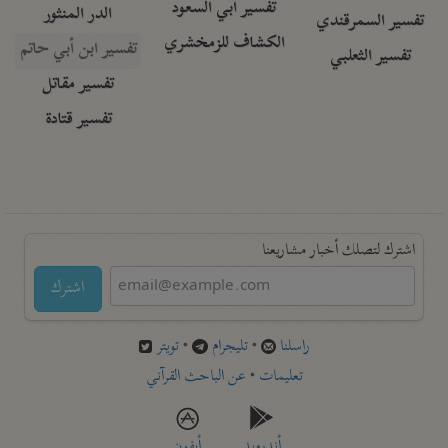
تفسير أبي السعود
الدر المنثور
تفسير السمرقندي
الكشاف للزمخشري
تفسير ابن أبي حاتم
تفسير الثعلبي
تفسير مقاتل
تفسير قتادة
اشترك لتصلك أخبار مشاريعنا
اشترك
راسلنا
•
تليجرام
•
تويتر
تعليمات
•
عن الباحث القرآني
أندرويد
أيفون