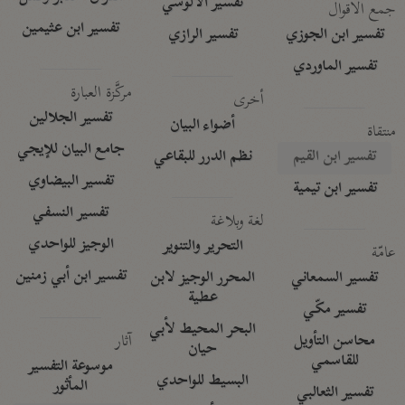
تفسير الآلوسي
جمع الأقوال
تفسير ابن عثيمين
تفسير ابن الجوزي
تفسير الرازي
تفسير الماوردي
مركَّزة العبارة
أخرى
تفسير الجلالين
أضواء البيان
منتقاة
جامع البيان للإيجي
تفسير ابن القيم
نظم الدرر للبقاعي
تفسير البيضاوي
تفسير ابن تيمية
تفسير النسفي
لغة وبلاغة
الوجيز للواحدي
التحرير والتنوير
عامّة
تفسير ابن أبي زمنين
تفسير السمعاني
المحرر الوجيز لابن
عطية
تفسير مكّي
البحر المحيط لأبي
آثار
محاسن التأويل
حيان
للقاسمي
موسوعة التفسير
البسيط للواحدي
المأثور
تفسير الثعالبي