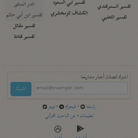
تفسير أبي السعود
الدر المنثور
تفسير السمرقندي
الكشاف للزمخشري
تفسير ابن أبي حاتم
تفسير الثعلبي
تفسير مقاتل
تفسير قتادة
اشترك لتصلك أخبار مشاريعنا
اشترك
راسلنا
•
تليجرام
•
تويتر
تعليمات
•
عن الباحث القرآني
أندرويد
أيفون