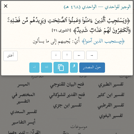
ساهم معنا في نشر القرآن والعلم الشرعي
✕
الوجيز للواحدي — الواحدي (٤٦٨ هـ)
الباحث القرآني
﴿وَیَسۡتَجِیبُ ٱلَّذِینَ ءَامَنُوا۟ وَعَمِلُوا۟ ٱلصَّـٰلِحَـٰتِ وَیَزِیدُهُم مِّن فَضۡلِهِۦۚ 
وَٱلۡكَـٰفِرُونَ لَهُمۡ عَذَابࣱ شَدِیدࣱ﴾ 
[الشورى ٢٦]
بحث
تفسير
علوم
مصاحف
معاجم
﴿ويستجيب الذين آمنوا﴾
 أَيْ: يُجيبهم إلى ما يسألون
→
←
↑
↓
أغلق
Type 2 or more characters for results.
حول المصدر
ا+
ا-
Type 1 or more
أمّهات
عامّة
معاصرة
characters for results.
تفسير الطبري
فتح البيان للقنوجي
الميسر
تفسير ابن كثير
فتح القدير للشوكاني
المختصر في
التفسير
تفسير القرطبي
تفسير ابن جزي
تفسير السعدي
تفسير البغوي
أيسر التفاسير
موسوعات
القرآن – تدبر وعمل