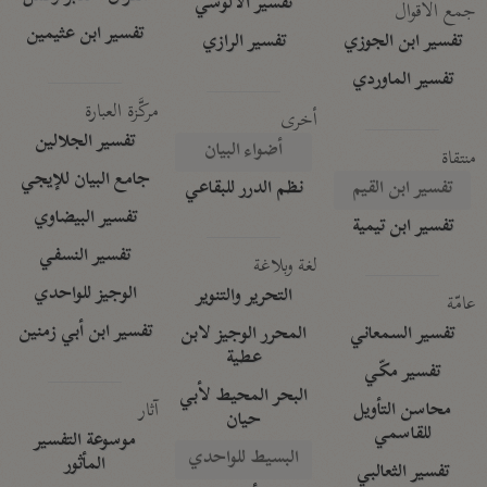
تفسير الآلوسي
جمع الأقوال
تفسير ابن عثيمين
تفسير ابن الجوزي
تفسير الرازي
تفسير الماوردي
مركَّزة العبارة
أخرى
تفسير الجلالين
أضواء البيان
منتقاة
جامع البيان للإيجي
تفسير ابن القيم
نظم الدرر للبقاعي
تفسير البيضاوي
تفسير ابن تيمية
تفسير النسفي
لغة وبلاغة
الوجيز للواحدي
التحرير والتنوير
عامّة
تفسير ابن أبي زمنين
تفسير السمعاني
المحرر الوجيز لابن
عطية
تفسير مكّي
البحر المحيط لأبي
آثار
محاسن التأويل
حيان
للقاسمي
موسوعة التفسير
البسيط للواحدي
المأثور
تفسير الثعالبي