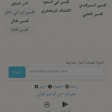
تفسير أبي السعود
الدر المنثور
تفسير السمرقندي
الكشاف للزمخشري
تفسير ابن أبي حاتم
تفسير الثعلبي
تفسير مقاتل
تفسير قتادة
اشترك لتصلك أخبار مشاريعنا
اشترك
راسلنا
•
تليجرام
•
تويتر
تعليمات
•
عن الباحث القرآني
أندرويد
أيفون