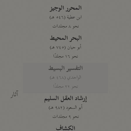
المحرر الوجيز
ابن عطية (٥٤٦ هـ)
نحو ٨ مجلدات
البحر المحيط
أبو حيان (٧٤٥ هـ)
نحو ١٦ مجلدًا
التفسير البسيط
الواحدي (٤٦٨ هـ)
نحو ٢٢ مجلدًا
آثار
إرشاد العقل السليم
أبو السعود (٩٨٢ هـ)
نحو ٩ مجلدات
الكشاف