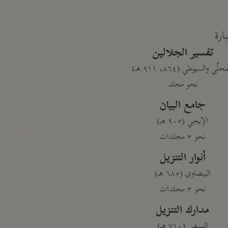
بارة
تفسير الجلالين
حلّي والسيوطي (٨٦٤، ٩١١ هـ)
نحو مجلد
جامع البيان
الإيجي (٩٠٥ هـ)
نحو ٣ مجلدات
أنوار التنزيل
البيضاوي (٦٨٥ هـ)
نحو ٣ مجلدات
مدارك التنزيل
النسفي (٧١٠ هـ)