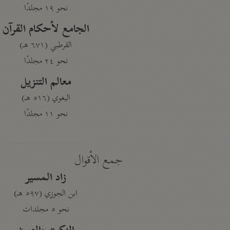
نحو ١٩ مجلدًا
الجامع لأحكام القرآن
القرطبي (٦٧١ هـ)
نحو ٢٤ مجلدًا
معالم التنزيل
البغوي (٥١٦ هـ)
نحو ١١ مجلدًا
جمع الأقوال
زاد المسير
ابن الجوزي (٥٩٧ هـ)
نحو ٥ مجلدات