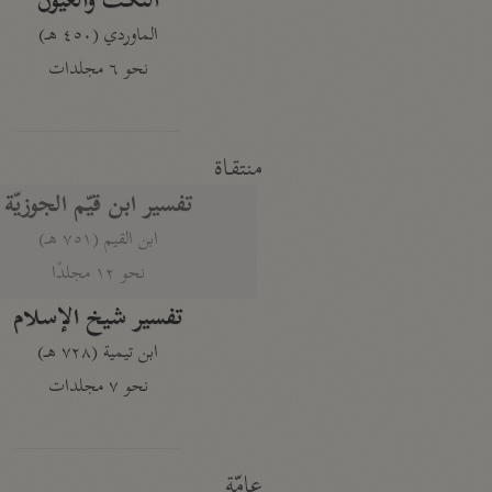
النكت والعيون
الماوردي (٤٥٠ هـ)
نحو ٦ مجلدات
منتقاة
تفسير ابن قيّم الجوزيّة
ابن القيم (٧٥١ هـ)
نحو ١٢ مجلدًا
تفسير شيخ الإسلام
ابن تيمية (٧٢٨ هـ)
نحو ٧ مجلدات
عامّة