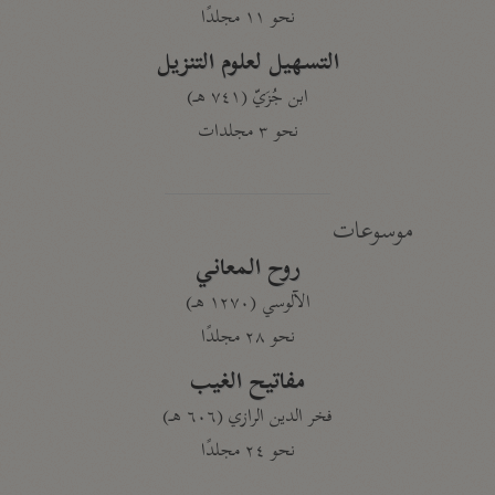
نحو ١١ مجلدًا
التسهيل لعلوم التنزيل
ابن جُزَيّ (٧٤١ هـ)
نحو ٣ مجلدات
موسوعات
روح المعاني
الآلوسي (١٢٧٠ هـ)
نحو ٢٨ مجلدًا
مفاتيح الغيب
فخر الدين الرازي (٦٠٦ هـ)
نحو ٢٤ مجلدًا