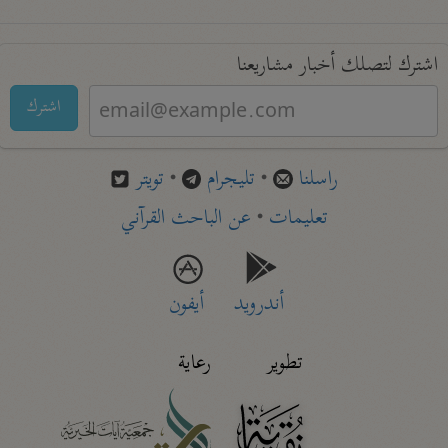
اشترك لتصلك أخبار مشاريعنا
اشترك
راسلنا
•
تليجرام
•
تويتر
تعليمات
•
عن الباحث القرآني
أندرويد
أيفون
تطوير
رعاية