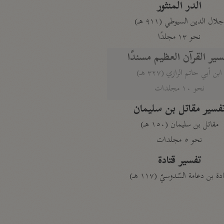
الدر المنثور
لال الدين السيوطي (٩١١ هـ)
نحو ١٣ مجلدًا
سير القرآن العظيم مسندًا
ابن أبي حاتم الرازي (٣٢٧ هـ)
نحو ١٠ مجلدات
فسير مقاتل بن سليمان
مقاتل بن سليمان (١٥٠ هـ)
نحو ٥ مجلدات
تفسير قتادة
دة بن دعامة السّدوسيّ (١١٧ هـ)