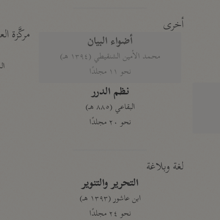
أخرى
مركَّزة الع
أضواء البيان
محمد الأمين الشنقيطي (١٣٩٤ هـ)
الم
نحو ١١ مجلدًا
نظم الدرر
البقاعي (٨٨٥ هـ)
نحو ٢٠ مجلدًا
لغة وبلاغة
التحرير والتنوير
ابن عاشور (١٣٩٣ هـ)
نحو ٢٤ مجلدًا