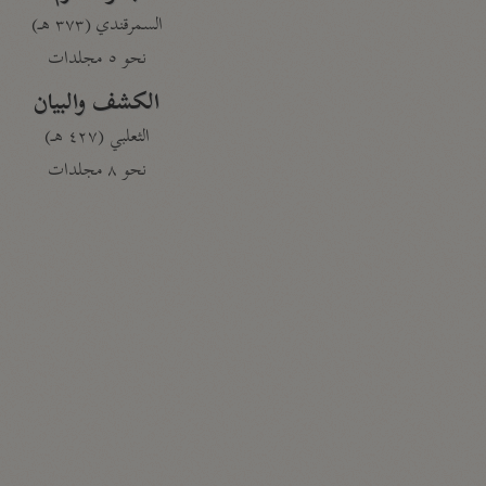
السمرقندي (٣٧٣ هـ)
نحو ٥ مجلدات
الكشف والبيان
الثعلبي (٤٢٧ هـ)
نحو ٨ مجلدات