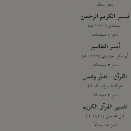
نحو مجلد
تيسير الكريم الرحمن
السعدي (١٣٧٦ هـ)
نحو ٤ مجلدات
أيسر التفاسير
أبو بكر الجزائري (١٤٣٩ هـ)
نحو ٣ مجلدات
القرآن – تدبّر وعمل
شركة الخبرات الذكية
نحو ٣ مجلدات
تفسير القرآن الكريم
ابن عثيمين (١٤٢١ هـ)
نحو ١٥ مجلدًا