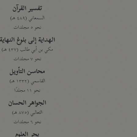
تفسير القرآن
السمعاني (٤٨٩ هـ)
نحو ٥ مجلدات
الهداية إلى بلوغ النهاية
مكي بن أبي طالب (٤٣٧ هـ)
نحو ٧ مجلدات
محاسن التأويل
القاسمي (١٣٣٢ هـ)
نحو ١١ مجلدًا
الجواهر الحسان
الثعالبي (٨٧٥ هـ)
نحو ٦ مجلدات
بحر العلوم