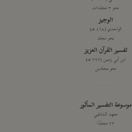
نحو ٣ مجلدات
الوجيز
الواحدي (٤٦٨ هـ)
نحو مجلد
تفسير القرآن العزيز
ابن أبي زمنين (٣٩٩ هـ)
نحو مجلدين
موسوعة التفسير المأثور
معهد الشاطبي
٢٣ مجلدًا