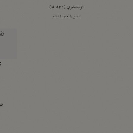
الزمخشري (٥٣٨ هـ)
ج
نحو ٨ مجلدات
تف
ت
قتا