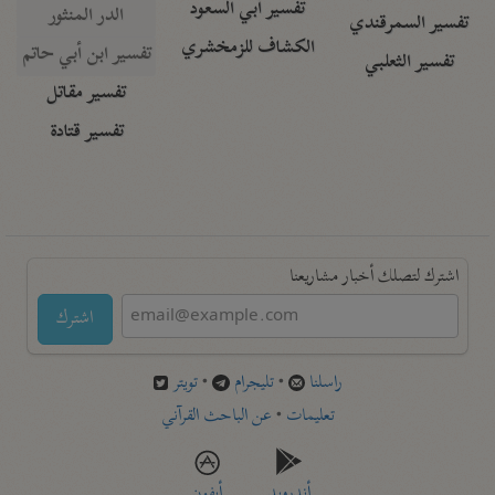
تفسير أبي السعود
الدر المنثور
تفسير السمرقندي
الكشاف للزمخشري
تفسير ابن أبي حاتم
تفسير الثعلبي
تفسير مقاتل
تفسير قتادة
اشترك لتصلك أخبار مشاريعنا
اشترك
راسلنا
•
تليجرام
•
تويتر
تعليمات
•
عن الباحث القرآني
أندرويد
أيفون