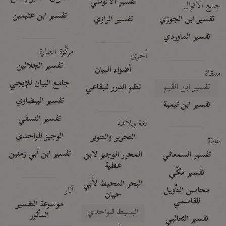
تفسير الآلوسي
جمع الأقوال
تفسير ابن عثيمين
تفسير ابن الجوزي
تفسير الرازي
تفسير الماوردي
مركَّزة العبارة
أخرى
تفسير الجلالين
أضواء البيان
منتقاة
جامع البيان للإيجي
تفسير ابن القيم
نظم الدرر للبقاعي
تفسير البيضاوي
تفسير ابن تيمية
تفسير النسفي
لغة وبلاغة
الوجيز للواحدي
التحرير والتنوير
عامّة
تفسير ابن أبي زمنين
تفسير السمعاني
المحرر الوجيز لابن
عطية
تفسير مكّي
البحر المحيط لأبي
آثار
محاسن التأويل
حيان
للقاسمي
موسوعة التفسير
البسيط للواحدي
المأثور
تفسير الثعالبي