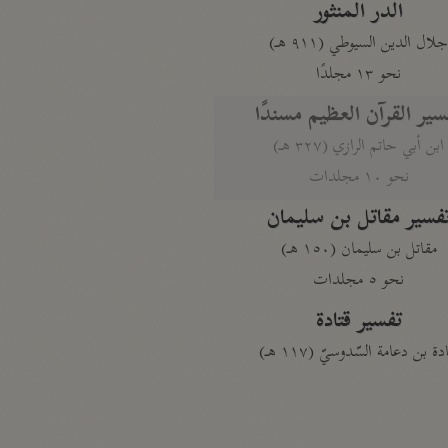
الدر المنثور
لال الدين السيوطي (٩١١ هـ)
نحو ١٣ مجلدًا
سير القرآن العظيم مسندًا
ابن أبي حاتم الرازي (٣٢٧ هـ)
نحو ١٠ مجلدات
فسير مقاتل بن سليمان
مقاتل بن سليمان (١٥٠ هـ)
نحو ٥ مجلدات
تفسير قتادة
دة بن دعامة السّدوسيّ (١١٧ هـ)