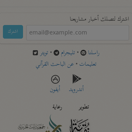
اشترك لتصلك أخبار مشاريعنا
اشترك
راسلنا
•
تليجرام
•
تويتر
تعليمات
•
عن الباحث القرآني
أندرويد
أيفون
تطوير
رعاية