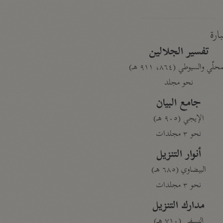
بارة
تفسير الجلالين
حلّي والسيوطي (٨٦٤، ٩١١ هـ)
نحو مجلد
جامع البيان
الإيجي (٩٠٥ هـ)
نحو ٣ مجلدات
أنوار التنزيل
البيضاوي (٦٨٥ هـ)
نحو ٣ مجلدات
مدارك التنزيل
النسفي (٧١٠ هـ)