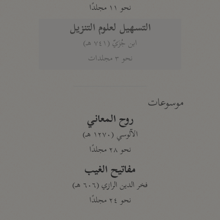
نحو ١١ مجلدًا
التسهيل لعلوم التنزيل
ابن جُزَيّ (٧٤١ هـ)
نحو ٣ مجلدات
موسوعات
روح المعاني
الآلوسي (١٢٧٠ هـ)
نحو ٢٨ مجلدًا
مفاتيح الغيب
فخر الدين الرازي (٦٠٦ هـ)
نحو ٢٤ مجلدًا