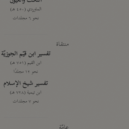
النكت والعيون
الماوردي (٤٥٠ هـ)
نحو ٦ مجلدات
منتقاة
تفسير ابن قيّم الجوزيّة
ابن القيم (٧٥١ هـ)
نحو ١٢ مجلدًا
تفسير شيخ الإسلام
ابن تيمية (٧٢٨ هـ)
نحو ٧ مجلدات
عامّة