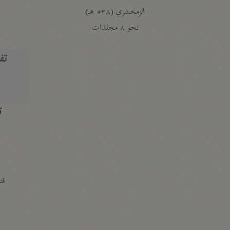
الزمخشري (٥٣٨ هـ)
ج
نحو ٨ مجلدات
تف
ت
قتا