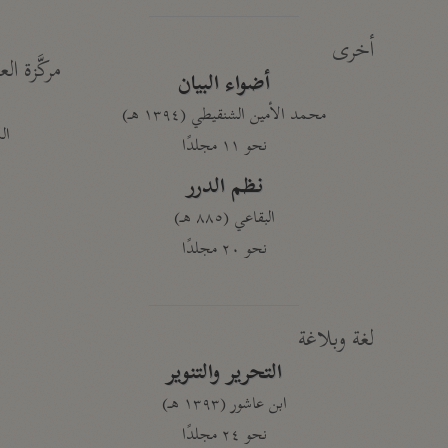
أخرى
مركَّزة الع
أضواء البيان
محمد الأمين الشنقيطي (١٣٩٤ هـ)
الم
نحو ١١ مجلدًا
نظم الدرر
البقاعي (٨٨٥ هـ)
نحو ٢٠ مجلدًا
لغة وبلاغة
التحرير والتنوير
ابن عاشور (١٣٩٣ هـ)
نحو ٢٤ مجلدًا