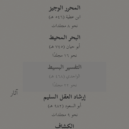
المحرر الوجيز
ابن عطية (٥٤٦ هـ)
نحو ٨ مجلدات
البحر المحيط
أبو حيان (٧٤٥ هـ)
نحو ١٦ مجلدًا
التفسير البسيط
الواحدي (٤٦٨ هـ)
نحو ٢٢ مجلدًا
آثار
إرشاد العقل السليم
أبو السعود (٩٨٢ هـ)
نحو ٩ مجلدات
الكشاف