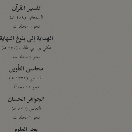
تفسير القرآن
السمعاني (٤٨٩ هـ)
نحو ٥ مجلدات
الهداية إلى بلوغ النهاية
مكي بن أبي طالب (٤٣٧ هـ)
نحو ٧ مجلدات
محاسن التأويل
القاسمي (١٣٣٢ هـ)
نحو ١١ مجلدًا
الجواهر الحسان
الثعالبي (٨٧٥ هـ)
نحو ٦ مجلدات
بحر العلوم