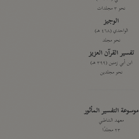
نحو ٣ مجلدات
الوجيز
الواحدي (٤٦٨ هـ)
نحو مجلد
تفسير القرآن العزيز
ابن أبي زمنين (٣٩٩ هـ)
نحو مجلدين
موسوعة التفسير المأثور
معهد الشاطبي
٢٣ مجلدًا