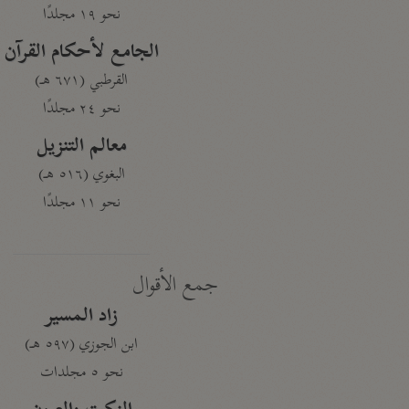
نحو ١٩ مجلدًا
الجامع لأحكام القرآن
القرطبي (٦٧١ هـ)
نحو ٢٤ مجلدًا
معالم التنزيل
البغوي (٥١٦ هـ)
نحو ١١ مجلدًا
جمع الأقوال
زاد المسير
ابن الجوزي (٥٩٧ هـ)
نحو ٥ مجلدات