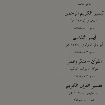
نحو مجلد
تيسير الكريم الرحمن
السعدي (١٣٧٦ هـ)
نحو ٤ مجلدات
أيسر التفاسير
أبو بكر الجزائري (١٤٣٩ هـ)
نحو ٣ مجلدات
القرآن – تدبّر وعمل
شركة الخبرات الذكية
نحو ٣ مجلدات
تفسير القرآن الكريم
ابن عثيمين (١٤٢١ هـ)
نحو ١٥ مجلدًا