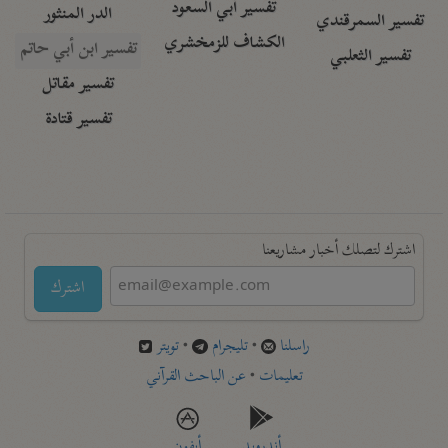
تفسير أبي السعود
الدر المنثور
تفسير السمرقندي
الكشاف للزمخشري
تفسير ابن أبي حاتم
تفسير الثعلبي
تفسير مقاتل
تفسير قتادة
اشترك لتصلك أخبار مشاريعنا
اشترك
راسلنا
•
تليجرام
•
تويتر
تعليمات
•
عن الباحث القرآني
أندرويد
أيفون