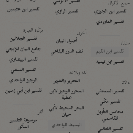
تفسير الآلوسي
جمع الأقوال
تفسير ابن عثيمين
تفسير ابن الجوزي
تفسير الرازي
تفسير الماوردي
مركَّزة العبارة
أخرى
تفسير الجلالين
أضواء البيان
منتقاة
جامع البيان للإيجي
تفسير ابن القيم
نظم الدرر للبقاعي
تفسير البيضاوي
تفسير ابن تيمية
تفسير النسفي
لغة وبلاغة
الوجيز للواحدي
التحرير والتنوير
عامّة
تفسير ابن أبي زمنين
تفسير السمعاني
المحرر الوجيز لابن
عطية
تفسير مكّي
البحر المحيط لأبي
آثار
محاسن التأويل
حيان
للقاسمي
موسوعة التفسير
البسيط للواحدي
المأثور
تفسير الثعالبي