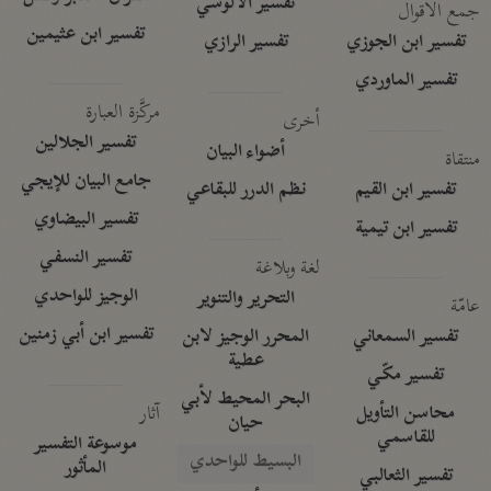
تفسير الآلوسي
جمع الأقوال
تفسير ابن عثيمين
تفسير ابن الجوزي
تفسير الرازي
تفسير الماوردي
مركَّزة العبارة
أخرى
تفسير الجلالين
أضواء البيان
منتقاة
جامع البيان للإيجي
تفسير ابن القيم
نظم الدرر للبقاعي
تفسير البيضاوي
تفسير ابن تيمية
تفسير النسفي
لغة وبلاغة
الوجيز للواحدي
التحرير والتنوير
عامّة
تفسير ابن أبي زمنين
تفسير السمعاني
المحرر الوجيز لابن
عطية
تفسير مكّي
البحر المحيط لأبي
آثار
محاسن التأويل
حيان
للقاسمي
موسوعة التفسير
البسيط للواحدي
المأثور
تفسير الثعالبي