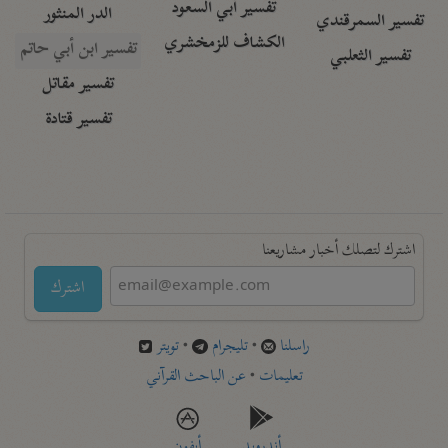
تفسير أبي السعود
الدر المنثور
تفسير السمرقندي
الكشاف للزمخشري
تفسير ابن أبي حاتم
تفسير الثعلبي
تفسير مقاتل
تفسير قتادة
اشترك لتصلك أخبار مشاريعنا
اشترك
راسلنا
•
تليجرام
•
تويتر
تعليمات
•
عن الباحث القرآني
أندرويد
أيفون