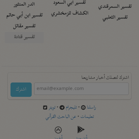
تفسير أبي السعود
الدر المنثور
تفسير السمرقندي
الكشاف للزمخشري
تفسير ابن أبي حاتم
تفسير الثعلبي
تفسير مقاتل
تفسير قتادة
اشترك لتصلك أخبار مشاريعنا
اشترك
راسلنا
•
تليجرام
•
تويتر
تعليمات
•
عن الباحث القرآني
أندرويد
أيفون