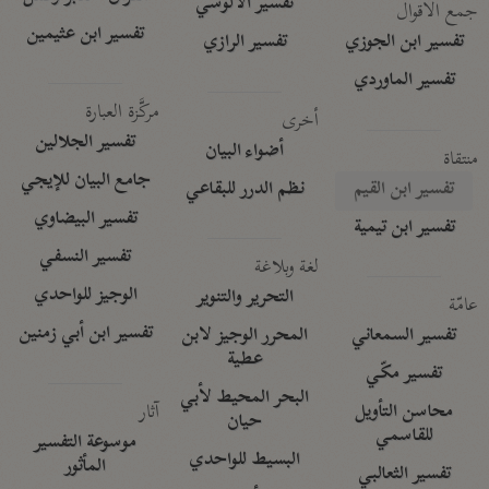
تفسير الآلوسي
جمع الأقوال
تفسير ابن عثيمين
تفسير ابن الجوزي
تفسير الرازي
تفسير الماوردي
مركَّزة العبارة
أخرى
تفسير الجلالين
أضواء البيان
منتقاة
جامع البيان للإيجي
تفسير ابن القيم
نظم الدرر للبقاعي
تفسير البيضاوي
تفسير ابن تيمية
تفسير النسفي
لغة وبلاغة
الوجيز للواحدي
التحرير والتنوير
عامّة
تفسير ابن أبي زمنين
تفسير السمعاني
المحرر الوجيز لابن
عطية
تفسير مكّي
البحر المحيط لأبي
آثار
محاسن التأويل
حيان
للقاسمي
موسوعة التفسير
البسيط للواحدي
المأثور
تفسير الثعالبي