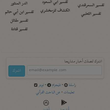
تفسير أبي السعود
الدر المنثور
تفسير السمرقندي
الكشاف للزمخشري
تفسير ابن أبي حاتم
تفسير الثعلبي
تفسير مقاتل
تفسير قتادة
اشترك لتصلك أخبار مشاريعنا
اشترك
راسلنا
•
تليجرام
•
تويتر
تعليمات
•
عن الباحث القرآني
أندرويد
أيفون