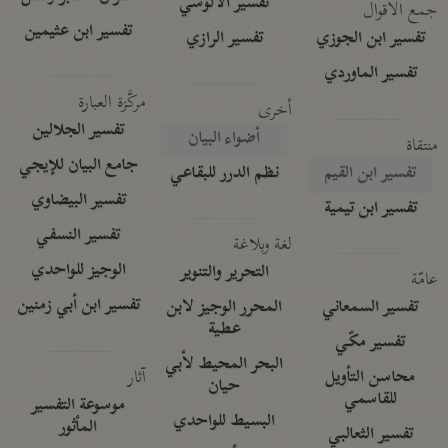
تفسير الآلوسي
جمع الأقوال
تفسير ابن عثيمين
تفسير ابن الجوزي
تفسير الرازي
تفسير الماوردي
مركَّزة العبارة
أخرى
تفسير الجلالين
أضواء البيان
منتقاة
جامع البيان للإيجي
تفسير ابن القيم
نظم الدرر للبقاعي
تفسير البيضاوي
تفسير ابن تيمية
تفسير النسفي
لغة وبلاغة
الوجيز للواحدي
التحرير والتنوير
عامّة
تفسير ابن أبي زمنين
تفسير السمعاني
المحرر الوجيز لابن
عطية
تفسير مكّي
البحر المحيط لأبي
آثار
محاسن التأويل
حيان
للقاسمي
موسوعة التفسير
البسيط للواحدي
المأثور
تفسير الثعالبي