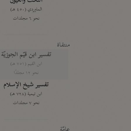
النكت والعيون
الماوردي (٤٥٠ هـ)
نحو ٦ مجلدات
منتقاة
تفسير ابن قيّم الجوزيّة
ابن القيم (٧٥١ هـ)
نحو ١٢ مجلدًا
تفسير شيخ الإسلام
ابن تيمية (٧٢٨ هـ)
نحو ٧ مجلدات
عامّة