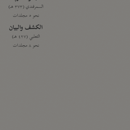
السمرقندي (٣٧٣ هـ)
نحو ٥ مجلدات
الكشف والبيان
الثعلبي (٤٢٧ هـ)
نحو ٨ مجلدات