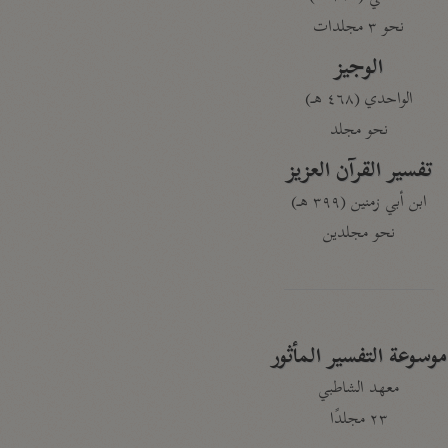
نحو ٣ مجلدات
الوجيز
الواحدي (٤٦٨ هـ)
نحو مجلد
تفسير القرآن العزيز
ابن أبي زمنين (٣٩٩ هـ)
نحو مجلدين
موسوعة التفسير المأثور
معهد الشاطبي
٢٣ مجلدًا