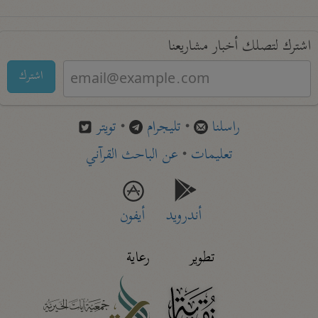
اشترك لتصلك أخبار مشاريعنا
اشترك
راسلنا
•
تليجرام
•
تويتر
تعليمات
•
عن الباحث القرآني
أندرويد
أيفون
تطوير
رعاية