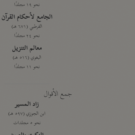
نحو ١٩ مجلدًا
الجامع لأحكام القرآن
القرطبي (٦٧١ هـ)
نحو ٢٤ مجلدًا
معالم التنزيل
البغوي (٥١٦ هـ)
نحو ١١ مجلدًا
جمع الأقوال
زاد المسير
ابن الجوزي (٥٩٧ هـ)
نحو ٥ مجلدات