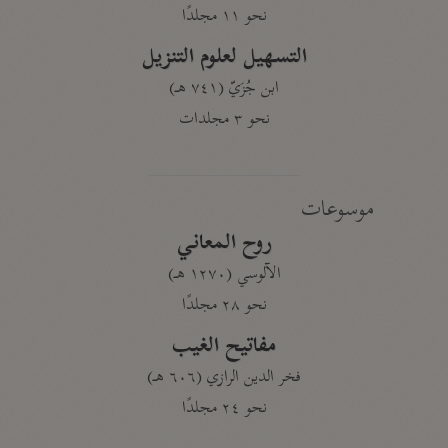
نحو ١١ مجلدًا
التسهيل لعلوم التنزيل
ابن جُزَيّ (٧٤١ هـ)
نحو ٣ مجلدات
موسوعات
روح المعاني
الآلوسي (١٢٧٠ هـ)
نحو ٢٨ مجلدًا
مفاتيح الغيب
فخر الدين الرازي (٦٠٦ هـ)
نحو ٢٤ مجلدًا