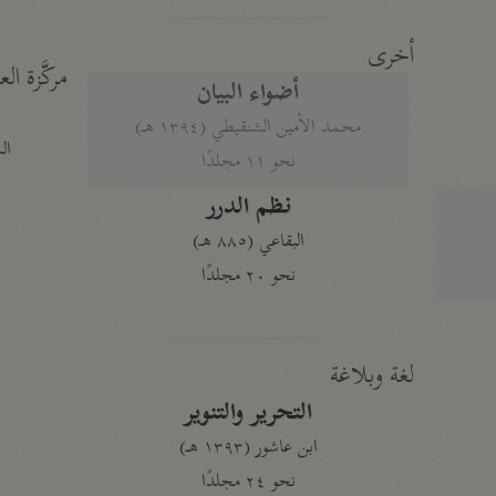
أخرى
مركَّزة الع
أضواء البيان
محمد الأمين الشنقيطي (١٣٩٤ هـ)
الم
نحو ١١ مجلدًا
نظم الدرر
البقاعي (٨٨٥ هـ)
نحو ٢٠ مجلدًا
لغة وبلاغة
التحرير والتنوير
ابن عاشور (١٣٩٣ هـ)
نحو ٢٤ مجلدًا