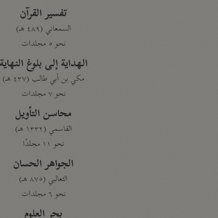
تفسير القرآن
السمعاني (٤٨٩ هـ)
نحو ٥ مجلدات
الهداية إلى بلوغ النهاية
مكي بن أبي طالب (٤٣٧ هـ)
نحو ٧ مجلدات
محاسن التأويل
القاسمي (١٣٣٢ هـ)
نحو ١١ مجلدًا
الجواهر الحسان
الثعالبي (٨٧٥ هـ)
نحو ٦ مجلدات
بحر العلوم