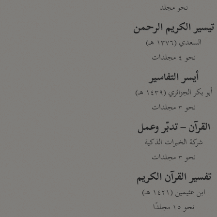
نحو مجلد
تيسير الكريم الرحمن
السعدي (١٣٧٦ هـ)
نحو ٤ مجلدات
أيسر التفاسير
أبو بكر الجزائري (١٤٣٩ هـ)
نحو ٣ مجلدات
القرآن – تدبّر وعمل
شركة الخبرات الذكية
نحو ٣ مجلدات
تفسير القرآن الكريم
ابن عثيمين (١٤٢١ هـ)
نحو ١٥ مجلدًا