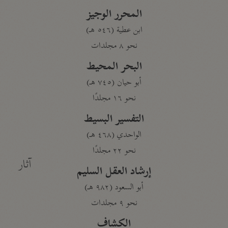
المحرر الوجيز
ابن عطية (٥٤٦ هـ)
نحو ٨ مجلدات
البحر المحيط
أبو حيان (٧٤٥ هـ)
نحو ١٦ مجلدًا
التفسير البسيط
الواحدي (٤٦٨ هـ)
نحو ٢٢ مجلدًا
آثار
إرشاد العقل السليم
أبو السعود (٩٨٢ هـ)
نحو ٩ مجلدات
الكشاف