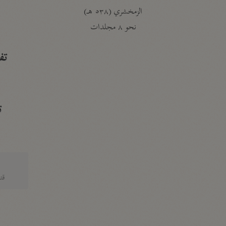
الزمخشري (٥٣٨ هـ)
ج
نحو ٨ مجلدات
تف
ت
قتا