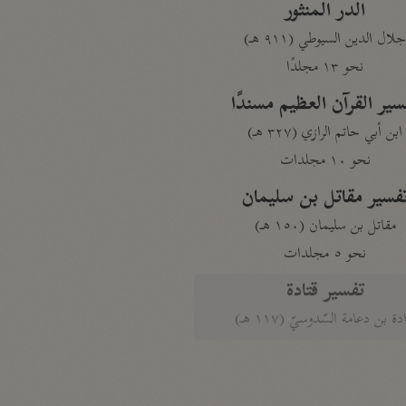
الدر المنثور
لال الدين السيوطي (٩١١ هـ)
نحو ١٣ مجلدًا
سير القرآن العظيم مسندًا
ابن أبي حاتم الرازي (٣٢٧ هـ)
نحو ١٠ مجلدات
فسير مقاتل بن سليمان
مقاتل بن سليمان (١٥٠ هـ)
نحو ٥ مجلدات
تفسير قتادة
دة بن دعامة السّدوسيّ (١١٧ هـ)