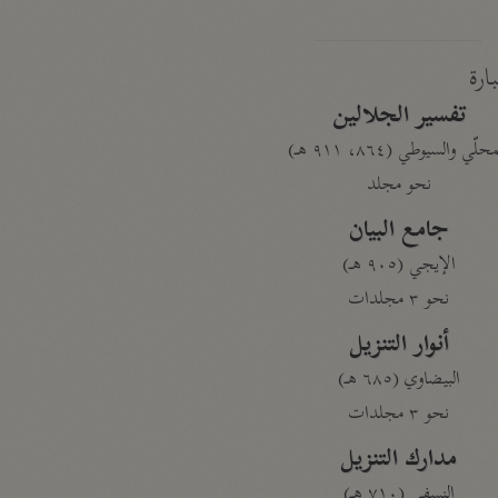
بارة
تفسير الجلالين
حلّي والسيوطي (٨٦٤، ٩١١ هـ)
نحو مجلد
جامع البيان
الإيجي (٩٠٥ هـ)
نحو ٣ مجلدات
أنوار التنزيل
البيضاوي (٦٨٥ هـ)
نحو ٣ مجلدات
مدارك التنزيل
النسفي (٧١٠ هـ)