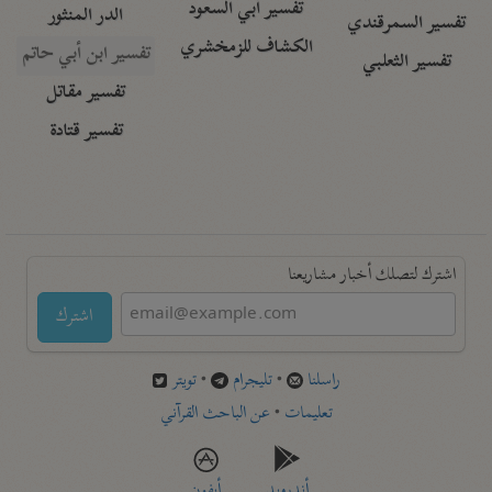
تفسير أبي السعود
الدر المنثور
تفسير السمرقندي
الكشاف للزمخشري
تفسير ابن أبي حاتم
تفسير الثعلبي
تفسير مقاتل
تفسير قتادة
اشترك لتصلك أخبار مشاريعنا
اشترك
راسلنا
•
تليجرام
•
تويتر
تعليمات
•
عن الباحث القرآني
أندرويد
أيفون