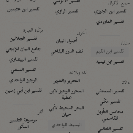
تفسير الآلوسي
جمع الأقوال
تفسير ابن عثيمين
تفسير ابن الجوزي
تفسير الرازي
تفسير الماوردي
مركَّزة العبارة
أخرى
تفسير الجلالين
أضواء البيان
منتقاة
جامع البيان للإيجي
تفسير ابن القيم
نظم الدرر للبقاعي
تفسير البيضاوي
تفسير ابن تيمية
تفسير النسفي
لغة وبلاغة
الوجيز للواحدي
التحرير والتنوير
عامّة
تفسير ابن أبي زمنين
تفسير السمعاني
المحرر الوجيز لابن
عطية
تفسير مكّي
البحر المحيط لأبي
آثار
محاسن التأويل
حيان
للقاسمي
موسوعة التفسير
البسيط للواحدي
المأثور
تفسير الثعالبي