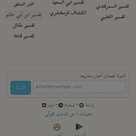
تفسير أبي السعود
الدر المنثور
تفسير السمرقندي
الكشاف للزمخشري
تفسير ابن أبي حاتم
تفسير الثعلبي
تفسير مقاتل
تفسير قتادة
اشترك لتصلك أخبار مشاريعنا
اشترك
راسلنا
•
تليجرام
•
تويتر
تعليمات
•
عن الباحث القرآني
أندرويد
أيفون