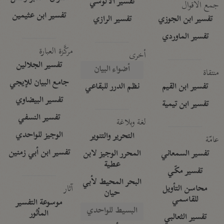
تفسير الآلوسي
جمع الأقوال
تفسير ابن عثيمين
تفسير ابن الجوزي
تفسير الرازي
تفسير الماوردي
مركَّزة العبارة
أخرى
تفسير الجلالين
أضواء البيان
منتقاة
جامع البيان للإيجي
تفسير ابن القيم
نظم الدرر للبقاعي
تفسير البيضاوي
تفسير ابن تيمية
تفسير النسفي
لغة وبلاغة
الوجيز للواحدي
التحرير والتنوير
عامّة
تفسير ابن أبي زمنين
تفسير السمعاني
المحرر الوجيز لابن
عطية
تفسير مكّي
البحر المحيط لأبي
آثار
محاسن التأويل
حيان
للقاسمي
موسوعة التفسير
البسيط للواحدي
المأثور
تفسير الثعالبي