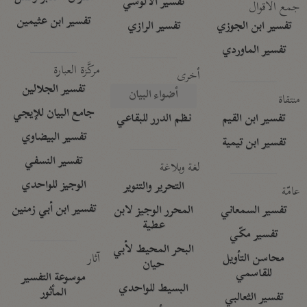
تفسير الآلوسي
جمع الأقوال
تفسير ابن عثيمين
تفسير ابن الجوزي
تفسير الرازي
تفسير الماوردي
مركَّزة العبارة
أخرى
تفسير الجلالين
أضواء البيان
منتقاة
جامع البيان للإيجي
تفسير ابن القيم
نظم الدرر للبقاعي
تفسير البيضاوي
تفسير ابن تيمية
تفسير النسفي
لغة وبلاغة
الوجيز للواحدي
التحرير والتنوير
عامّة
تفسير ابن أبي زمنين
تفسير السمعاني
المحرر الوجيز لابن
عطية
تفسير مكّي
البحر المحيط لأبي
آثار
محاسن التأويل
حيان
للقاسمي
موسوعة التفسير
البسيط للواحدي
المأثور
تفسير الثعالبي