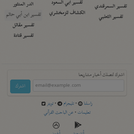
تفسير أبي السعود
الدر المنثور
تفسير السمرقندي
الكشاف للزمخشري
تفسير ابن أبي حاتم
تفسير الثعلبي
تفسير مقاتل
تفسير قتادة
اشترك لتصلك أخبار مشاريعنا
اشترك
راسلنا
•
تليجرام
•
تويتر
تعليمات
•
عن الباحث القرآني
أندرويد
أيفون