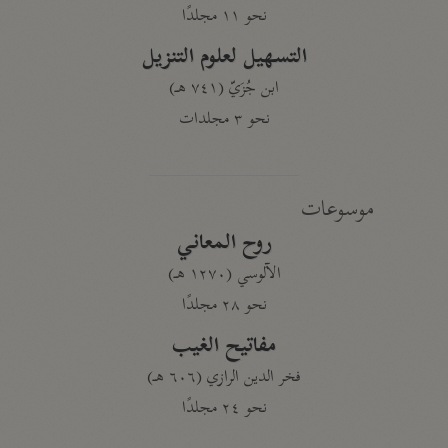
نحو ١١ مجلدًا
التسهيل لعلوم التنزيل
ابن جُزَيّ (٧٤١ هـ)
نحو ٣ مجلدات
موسوعات
روح المعاني
الآلوسي (١٢٧٠ هـ)
نحو ٢٨ مجلدًا
مفاتيح الغيب
فخر الدين الرازي (٦٠٦ هـ)
نحو ٢٤ مجلدًا