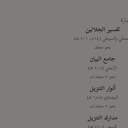
بارة
تفسير الجلالين
حلّي والسيوطي (٨٦٤، ٩١١ هـ)
نحو مجلد
جامع البيان
الإيجي (٩٠٥ هـ)
نحو ٣ مجلدات
أنوار التنزيل
البيضاوي (٦٨٥ هـ)
نحو ٣ مجلدات
مدارك التنزيل
النسفي (٧١٠ هـ)