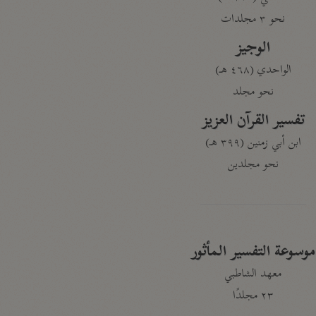
نحو ٣ مجلدات
الوجيز
الواحدي (٤٦٨ هـ)
نحو مجلد
تفسير القرآن العزيز
ابن أبي زمنين (٣٩٩ هـ)
نحو مجلدين
موسوعة التفسير المأثور
معهد الشاطبي
٢٣ مجلدًا