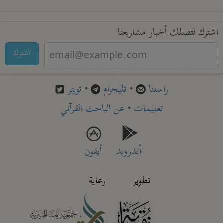
اشترك لتصلك أخبار مشاريعنا
اشترك
راسلنا
•
تليجرام
•
تويتر
تعليمات
•
عن الباحث القرآني
أندرويد
أيفون
تطوير
رعاية