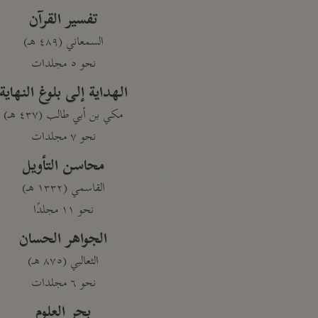
تفسير القرآن
السمعاني (٤٨٩ هـ)
نحو ٥ مجلدات
الهداية إلى بلوغ النهاية
مكي بن أبي طالب (٤٣٧ هـ)
نحو ٧ مجلدات
محاسن التأويل
القاسمي (١٣٣٢ هـ)
نحو ١١ مجلدًا
الجواهر الحسان
الثعالبي (٨٧٥ هـ)
نحو ٦ مجلدات
بحر العلوم