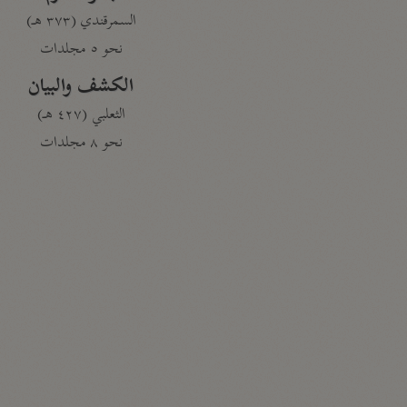
السمرقندي (٣٧٣ هـ)
نحو ٥ مجلدات
الكشف والبيان
الثعلبي (٤٢٧ هـ)
نحو ٨ مجلدات