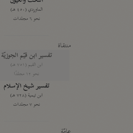
النكت والعيون
الماوردي (٤٥٠ هـ)
نحو ٦ مجلدات
منتقاة
تفسير ابن قيّم الجوزيّة
ابن القيم (٧٥١ هـ)
نحو ١٢ مجلدًا
تفسير شيخ الإسلام
ابن تيمية (٧٢٨ هـ)
نحو ٧ مجلدات
عامّة