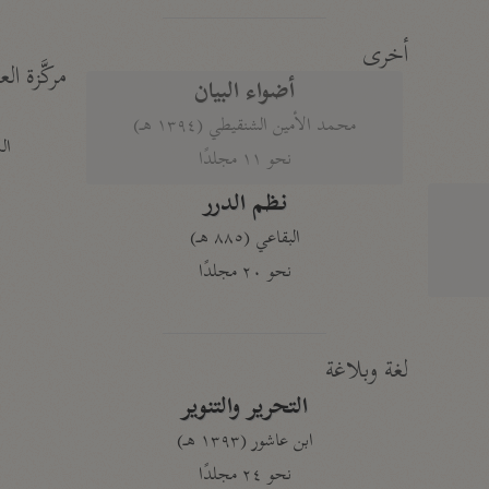
أخرى
مركَّزة الع
أضواء البيان
محمد الأمين الشنقيطي (١٣٩٤ هـ)
الم
نحو ١١ مجلدًا
نظم الدرر
البقاعي (٨٨٥ هـ)
نحو ٢٠ مجلدًا
لغة وبلاغة
التحرير والتنوير
ابن عاشور (١٣٩٣ هـ)
نحو ٢٤ مجلدًا