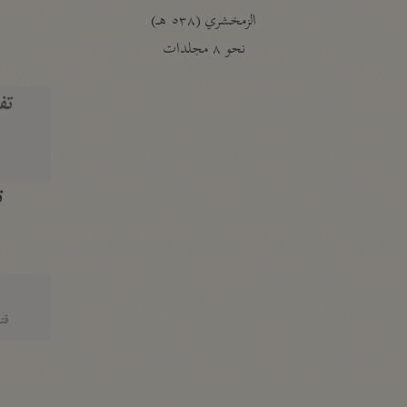
الزمخشري (٥٣٨ هـ)
ج
نحو ٨ مجلدات
تف
ت
قتا