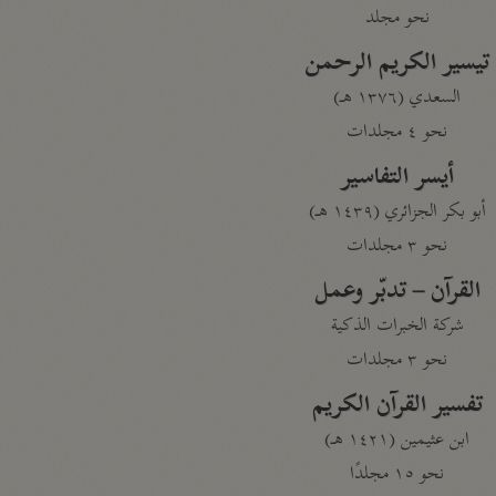
نحو مجلد
تيسير الكريم الرحمن
السعدي (١٣٧٦ هـ)
نحو ٤ مجلدات
أيسر التفاسير
أبو بكر الجزائري (١٤٣٩ هـ)
نحو ٣ مجلدات
القرآن – تدبّر وعمل
شركة الخبرات الذكية
نحو ٣ مجلدات
تفسير القرآن الكريم
ابن عثيمين (١٤٢١ هـ)
نحو ١٥ مجلدًا