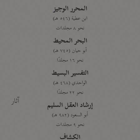
المحرر الوجيز
ابن عطية (٥٤٦ هـ)
نحو ٨ مجلدات
البحر المحيط
أبو حيان (٧٤٥ هـ)
نحو ١٦ مجلدًا
التفسير البسيط
الواحدي (٤٦٨ هـ)
نحو ٢٢ مجلدًا
آثار
إرشاد العقل السليم
أبو السعود (٩٨٢ هـ)
نحو ٩ مجلدات
الكشاف