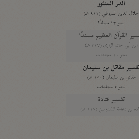
الدر المنثور
لال الدين السيوطي (٩١١ هـ)
نحو ١٣ مجلدًا
سير القرآن العظيم مسندًا
ابن أبي حاتم الرازي (٣٢٧ هـ)
نحو ١٠ مجلدات
فسير مقاتل بن سليمان
مقاتل بن سليمان (١٥٠ هـ)
نحو ٥ مجلدات
تفسير قتادة
دة بن دعامة السّدوسيّ (١١٧ هـ)