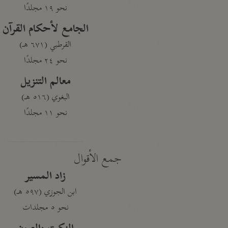
نحو ١٩ مجلدًا
الجامع لأحكام القرآن
القرطبي (٦٧١ هـ)
نحو ٢٤ مجلدًا
معالم التنزيل
البغوي (٥١٦ هـ)
نحو ١١ مجلدًا
جمع الأقوال
زاد المسير
ابن الجوزي (٥٩٧ هـ)
نحو ٥ مجلدات