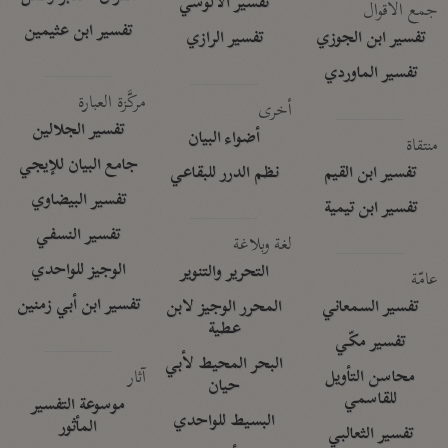
تفسير الآلوسي
جمع الأقوال
تفسير ابن عثيمين
تفسير ابن الجوزي
تفسير الرازي
تفسير الماوردي
مركَّزة العبارة
أخرى
تفسير الجلالين
أضواء البيان
منتقاة
جامع البيان للإيجي
تفسير ابن القيم
نظم الدرر للبقاعي
تفسير البيضاوي
تفسير ابن تيمية
تفسير النسفي
لغة وبلاغة
الوجيز للواحدي
التحرير والتنوير
عامّة
تفسير ابن أبي زمنين
تفسير السمعاني
المحرر الوجيز لابن
عطية
تفسير مكّي
البحر المحيط لأبي
آثار
محاسن التأويل
حيان
للقاسمي
موسوعة التفسير
البسيط للواحدي
المأثور
تفسير الثعالبي