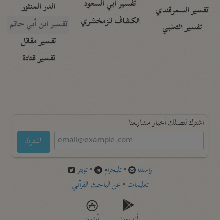
تفسير أبي السعود
الدر المنثور
تفسير السمرقندي
الكشاف للزمخشري
تفسير ابن أبي حاتم
تفسير الثعلبي
تفسير مقاتل
تفسير قتادة
اشترك لتصلك أخبار مشاريعنا
اشترك
راسلنا
•
تليجرام
•
تويتر
تعليمات
•
عن الباحث القرآني
أندرويد
أيفون