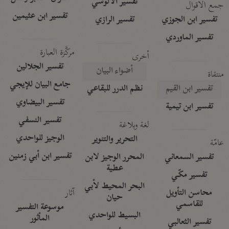
تفسير الآلوسي
جمع الأقوال
تفسير ابن عثيمين
تفسير ابن الجوزي
تفسير الرازي
تفسير الماوردي
مركَّزة العبارة
أخرى
تفسير الجلالين
أضواء البيان
منتقاة
جامع البيان للإيجي
تفسير ابن القيم
نظم الدرر للبقاعي
تفسير البيضاوي
تفسير ابن تيمية
تفسير النسفي
لغة وبلاغة
الوجيز للواحدي
التحرير والتنوير
عامّة
تفسير ابن أبي زمنين
تفسير السمعاني
المحرر الوجيز لابن
عطية
تفسير مكّي
البحر المحيط لأبي
آثار
محاسن التأويل
حيان
للقاسمي
موسوعة التفسير
البسيط للواحدي
المأثور
تفسير الثعالبي