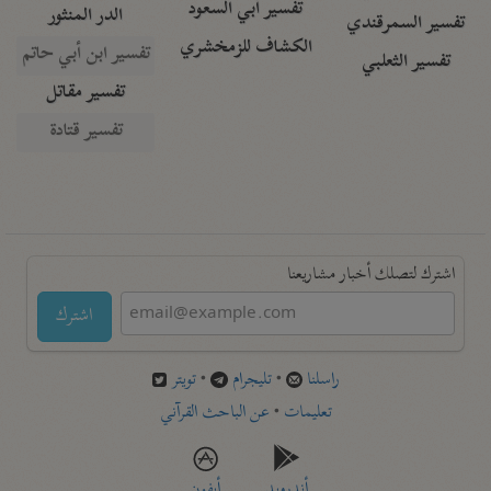
تفسير أبي السعود
الدر المنثور
تفسير السمرقندي
الكشاف للزمخشري
تفسير ابن أبي حاتم
تفسير الثعلبي
تفسير مقاتل
تفسير قتادة
اشترك لتصلك أخبار مشاريعنا
اشترك
راسلنا
•
تليجرام
•
تويتر
تعليمات
•
عن الباحث القرآني
أندرويد
أيفون