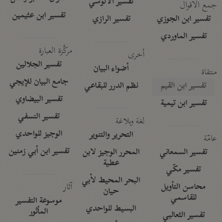
تفسير الآلوسي
جمع الأقوال
تفسير ابن عثيمين
تفسير ابن الجوزي
تفسير الرازي
تفسير الماوردي
مركَّزة العبارة
أخرى
تفسير الجلالين
أضواء البيان
منتقاة
جامع البيان للإيجي
تفسير ابن القيم
نظم الدرر للبقاعي
تفسير البيضاوي
تفسير ابن تيمية
تفسير النسفي
لغة وبلاغة
الوجيز للواحدي
التحرير والتنوير
عامّة
تفسير ابن أبي زمنين
تفسير السمعاني
المحرر الوجيز لابن
عطية
تفسير مكّي
البحر المحيط لأبي
آثار
محاسن التأويل
حيان
للقاسمي
موسوعة التفسير
البسيط للواحدي
المأثور
تفسير الثعالبي