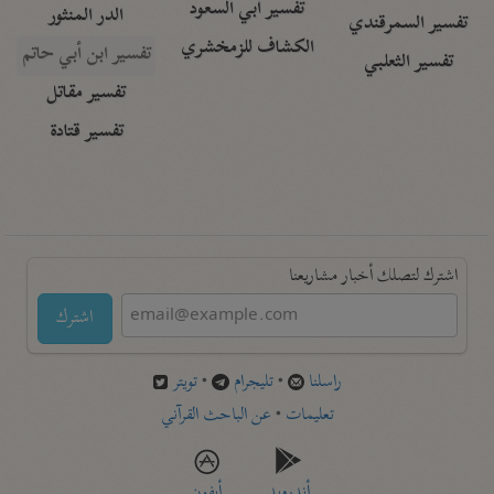
تفسير أبي السعود
الدر المنثور
تفسير السمرقندي
الكشاف للزمخشري
تفسير ابن أبي حاتم
تفسير الثعلبي
تفسير مقاتل
تفسير قتادة
اشترك لتصلك أخبار مشاريعنا
اشترك
راسلنا
•
تليجرام
•
تويتر
تعليمات
•
عن الباحث القرآني
أندرويد
أيفون