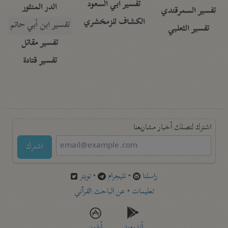
تفسير أبي السعود
الدر المنثور
تفسير السمرقندي
الكشاف للزمخشري
تفسير ابن أبي حاتم
تفسير الثعلبي
تفسير مقاتل
تفسير قتادة
اشترك لتصلك أخبار مشاريعنا
اشترك
راسلنا
•
تليجرام
•
تويتر
تعليمات
•
عن الباحث القرآني
أندرويد
أيفون