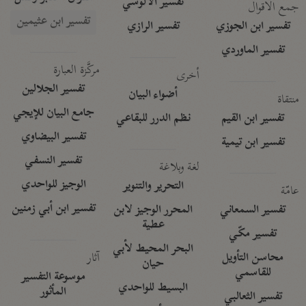
تفسير الآلوسي
جمع الأقوال
تفسير ابن عثيمين
تفسير ابن الجوزي
تفسير الرازي
تفسير الماوردي
مركَّزة العبارة
أخرى
تفسير الجلالين
أضواء البيان
منتقاة
جامع البيان للإيجي
تفسير ابن القيم
نظم الدرر للبقاعي
تفسير البيضاوي
تفسير ابن تيمية
تفسير النسفي
لغة وبلاغة
الوجيز للواحدي
التحرير والتنوير
عامّة
تفسير ابن أبي زمنين
تفسير السمعاني
المحرر الوجيز لابن
عطية
تفسير مكّي
البحر المحيط لأبي
آثار
محاسن التأويل
حيان
للقاسمي
موسوعة التفسير
البسيط للواحدي
المأثور
تفسير الثعالبي