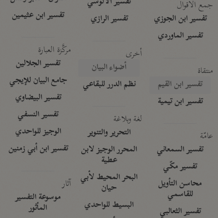
تفسير الآلوسي
جمع الأقوال
تفسير ابن عثيمين
تفسير ابن الجوزي
تفسير الرازي
تفسير الماوردي
مركَّزة العبارة
أخرى
تفسير الجلالين
أضواء البيان
منتقاة
جامع البيان للإيجي
تفسير ابن القيم
نظم الدرر للبقاعي
تفسير البيضاوي
تفسير ابن تيمية
تفسير النسفي
لغة وبلاغة
الوجيز للواحدي
التحرير والتنوير
عامّة
تفسير ابن أبي زمنين
تفسير السمعاني
المحرر الوجيز لابن
عطية
تفسير مكّي
البحر المحيط لأبي
آثار
محاسن التأويل
حيان
للقاسمي
موسوعة التفسير
البسيط للواحدي
المأثور
تفسير الثعالبي