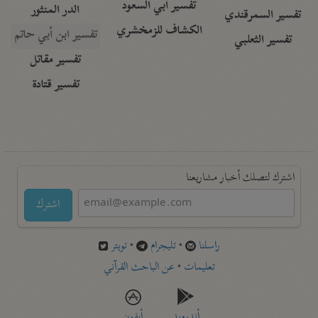
تفسير أبي السعود
الدر المنثور
تفسير السمرقندي
الكشاف للزمخشري
تفسير ابن أبي حاتم
تفسير الثعلبي
تفسير مقاتل
تفسير قتادة
اشترك لتصلك أخبار مشاريعنا
اشترك
راسلنا
•
تليجرام
•
تويتر
تعليمات
•
عن الباحث القرآني
أندرويد
أيفون