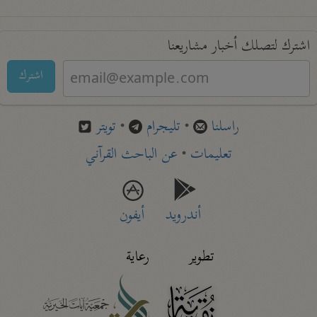
اشترك لتصلك أخبار مشاريعنا
اشترك
راسلنا
•
تليجرام
•
تويتر
تعليمات
•
عن الباحث القرآني
أندرويد
أيفون
تطوير
رعاية