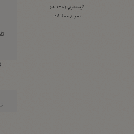
الزمخشري (٥٣٨ هـ)
ج
نحو ٨ مجلدات
تف
ت
قتا