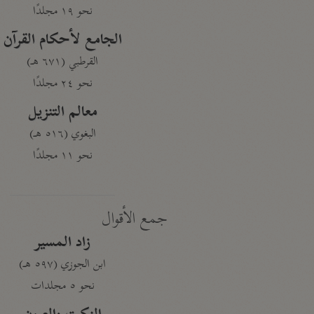
نحو ١٩ مجلدًا
الجامع لأحكام القرآن
القرطبي (٦٧١ هـ)
نحو ٢٤ مجلدًا
معالم التنزيل
البغوي (٥١٦ هـ)
نحو ١١ مجلدًا
جمع الأقوال
زاد المسير
ابن الجوزي (٥٩٧ هـ)
نحو ٥ مجلدات