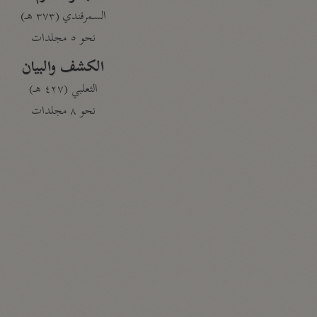
السمرقندي (٣٧٣ هـ)
نحو ٥ مجلدات
الكشف والبيان
الثعلبي (٤٢٧ هـ)
نحو ٨ مجلدات