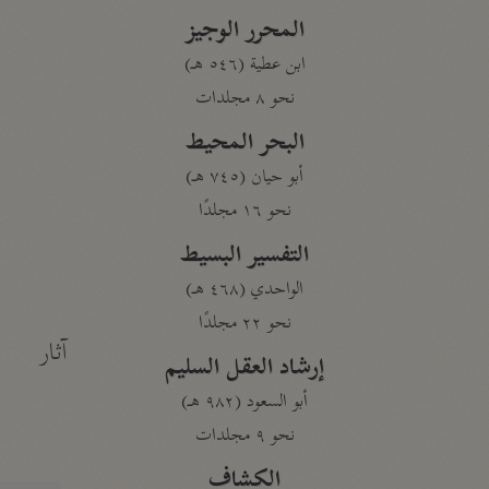
المحرر الوجيز
ابن عطية (٥٤٦ هـ)
نحو ٨ مجلدات
البحر المحيط
أبو حيان (٧٤٥ هـ)
نحو ١٦ مجلدًا
التفسير البسيط
الواحدي (٤٦٨ هـ)
نحو ٢٢ مجلدًا
آثار
إرشاد العقل السليم
أبو السعود (٩٨٢ هـ)
نحو ٩ مجلدات
الكشاف