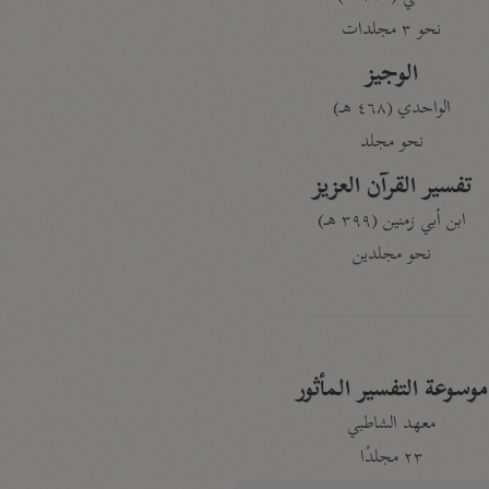
نحو ٣ مجلدات
الوجيز
الواحدي (٤٦٨ هـ)
نحو مجلد
تفسير القرآن العزيز
ابن أبي زمنين (٣٩٩ هـ)
نحو مجلدين
موسوعة التفسير المأثور
معهد الشاطبي
٢٣ مجلدًا