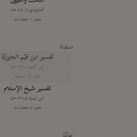
النكت والعيون
الماوردي (٤٥٠ هـ)
نحو ٦ مجلدات
منتقاة
تفسير ابن قيّم الجوزيّة
ابن القيم (٧٥١ هـ)
نحو ١٢ مجلدًا
تفسير شيخ الإسلام
ابن تيمية (٧٢٨ هـ)
نحو ٧ مجلدات
عامّة