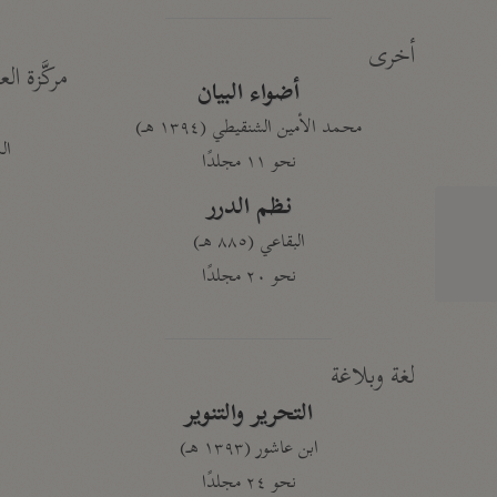
أخرى
مركَّزة الع
أضواء البيان
محمد الأمين الشنقيطي (١٣٩٤ هـ)
الم
نحو ١١ مجلدًا
نظم الدرر
البقاعي (٨٨٥ هـ)
نحو ٢٠ مجلدًا
لغة وبلاغة
التحرير والتنوير
ابن عاشور (١٣٩٣ هـ)
نحو ٢٤ مجلدًا