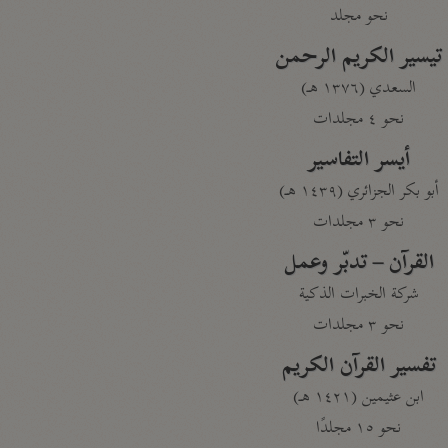
نحو مجلد
تيسير الكريم الرحمن
السعدي (١٣٧٦ هـ)
نحو ٤ مجلدات
أيسر التفاسير
أبو بكر الجزائري (١٤٣٩ هـ)
نحو ٣ مجلدات
القرآن – تدبّر وعمل
شركة الخبرات الذكية
نحو ٣ مجلدات
تفسير القرآن الكريم
ابن عثيمين (١٤٢١ هـ)
نحو ١٥ مجلدًا