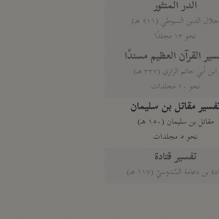
الدر المنثور
لال الدين السيوطي (٩١١ هـ)
نحو ١٣ مجلدًا
سير القرآن العظيم مسندًا
ابن أبي حاتم الرازي (٣٢٧ هـ)
نحو ١٠ مجلدات
فسير مقاتل بن سليمان
مقاتل بن سليمان (١٥٠ هـ)
نحو ٥ مجلدات
تفسير قتادة
دة بن دعامة السّدوسيّ (١١٧ هـ)