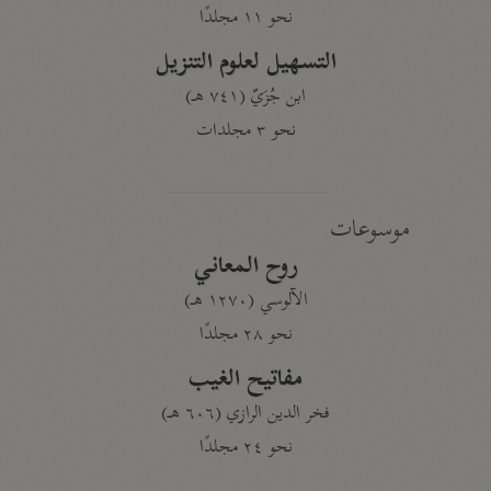
نحو ١١ مجلدًا
التسهيل لعلوم التنزيل
ابن جُزَيّ (٧٤١ هـ)
نحو ٣ مجلدات
موسوعات
روح المعاني
الآلوسي (١٢٧٠ هـ)
نحو ٢٨ مجلدًا
مفاتيح الغيب
فخر الدين الرازي (٦٠٦ هـ)
نحو ٢٤ مجلدًا