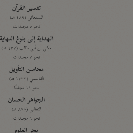
تفسير القرآن
السمعاني (٤٨٩ هـ)
نحو ٥ مجلدات
الهداية إلى بلوغ النهاية
مكي بن أبي طالب (٤٣٧ هـ)
نحو ٧ مجلدات
محاسن التأويل
القاسمي (١٣٣٢ هـ)
نحو ١١ مجلدًا
الجواهر الحسان
الثعالبي (٨٧٥ هـ)
نحو ٦ مجلدات
بحر العلوم