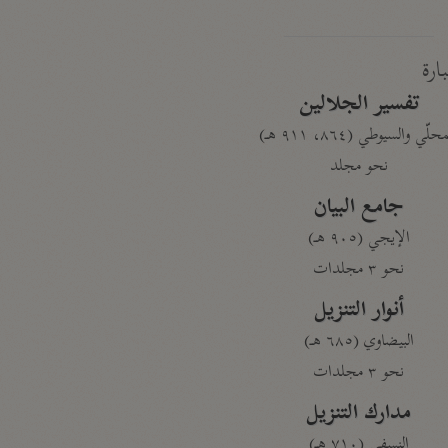
بارة
تفسير الجلالين
حلّي والسيوطي (٨٦٤، ٩١١ هـ)
نحو مجلد
جامع البيان
الإيجي (٩٠٥ هـ)
نحو ٣ مجلدات
أنوار التنزيل
البيضاوي (٦٨٥ هـ)
نحو ٣ مجلدات
مدارك التنزيل
النسفي (٧١٠ هـ)