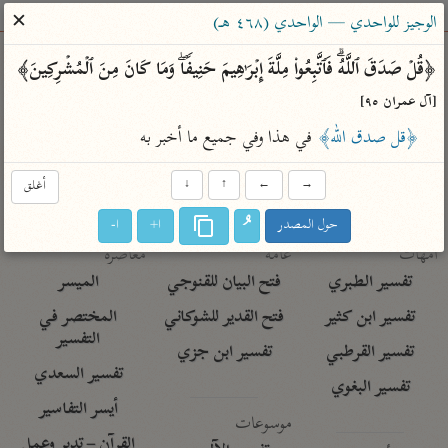
ساهم معنا في نشر القرآن والعلم الشرعي
✕
الوجيز للواحدي — الواحدي (٤٦٨ هـ)
الباحث القرآني
﴿قُلۡ صَدَقَ ٱللَّهُۗ فَٱتَّبِعُوا۟ مِلَّةَ إِبۡرَ ٰ⁠هِیمَ حَنِیفࣰاۖ وَمَا كَانَ مِنَ ٱلۡمُشۡرِكِینَ﴾ 
[آل عمران ٩٥]
بحث
تفسير
علوم
مصاحف
معاجم
﴿قل صدق الله﴾
 في هذا وفي جميع ما أخبر به
→
←
↑
↓
أغلق
Type 2 or more characters for results.
حول المصدر
ا+
ا-
Type 1 or more
أمّهات
عامّة
معاصرة
characters for results.
تفسير الطبري
فتح البيان للقنوجي
الميسر
تفسير ابن كثير
فتح القدير للشوكاني
المختصر في
التفسير
تفسير القرطبي
تفسير ابن جزي
تفسير السعدي
تفسير البغوي
أيسر التفاسير
موسوعات
القرآن – تدبر وعمل