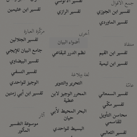
تفسير الآلوسي
جمع الأقوال
تفسير ابن عثيمين
تفسير ابن الجوزي
تفسير الرازي
تفسير الماوردي
مركَّزة العبارة
أخرى
تفسير الجلالين
أضواء البيان
منتقاة
جامع البيان للإيجي
تفسير ابن القيم
نظم الدرر للبقاعي
تفسير البيضاوي
تفسير ابن تيمية
تفسير النسفي
لغة وبلاغة
الوجيز للواحدي
التحرير والتنوير
عامّة
تفسير ابن أبي زمنين
تفسير السمعاني
المحرر الوجيز لابن
عطية
تفسير مكّي
البحر المحيط لأبي
آثار
محاسن التأويل
حيان
للقاسمي
موسوعة التفسير
البسيط للواحدي
المأثور
تفسير الثعالبي