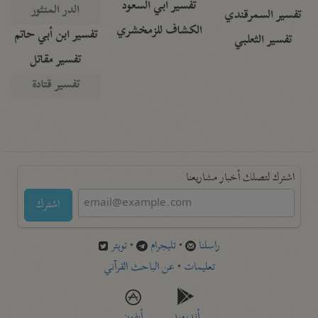
تفسير أبي السعود
الدر المنثور
تفسير السمرقندي
الكشاف للزمخشري
تفسير ابن أبي حاتم
تفسير الثعلبي
تفسير مقاتل
تفسير قتادة
اشترك لتصلك أخبار مشاريعنا
اشترك
راسلنا
•
تليجرام
•
تويتر
تعليمات
•
عن الباحث القرآني
أندرويد
أيفون