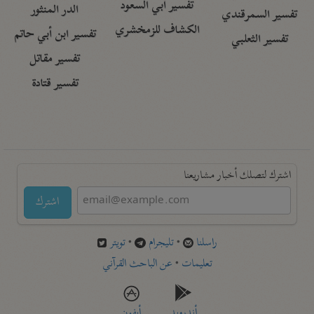
تفسير أبي السعود
الدر المنثور
تفسير السمرقندي
الكشاف للزمخشري
تفسير ابن أبي حاتم
تفسير الثعلبي
تفسير مقاتل
تفسير قتادة
اشترك لتصلك أخبار مشاريعنا
اشترك
راسلنا
•
تليجرام
•
تويتر
تعليمات
•
عن الباحث القرآني
أندرويد
أيفون