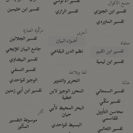
تفسير الآلوسي
جمع الأقوال
تفسير ابن عثيمين
تفسير ابن الجوزي
تفسير الرازي
تفسير الماوردي
مركَّزة العبارة
أخرى
تفسير الجلالين
أضواء البيان
منتقاة
جامع البيان للإيجي
تفسير ابن القيم
نظم الدرر للبقاعي
تفسير البيضاوي
تفسير ابن تيمية
تفسير النسفي
لغة وبلاغة
الوجيز للواحدي
التحرير والتنوير
عامّة
تفسير ابن أبي زمنين
تفسير السمعاني
المحرر الوجيز لابن
عطية
تفسير مكّي
البحر المحيط لأبي
آثار
محاسن التأويل
حيان
للقاسمي
موسوعة التفسير
البسيط للواحدي
المأثور
تفسير الثعالبي