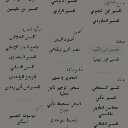
تفسير الآلوسي
جمع الأقوال
تفسير ابن عثيمين
تفسير ابن الجوزي
تفسير الرازي
تفسير الماوردي
مركَّزة العبارة
أخرى
تفسير الجلالين
أضواء البيان
منتقاة
جامع البيان للإيجي
تفسير ابن القيم
نظم الدرر للبقاعي
تفسير البيضاوي
تفسير ابن تيمية
تفسير النسفي
لغة وبلاغة
الوجيز للواحدي
التحرير والتنوير
عامّة
تفسير ابن أبي زمنين
تفسير السمعاني
المحرر الوجيز لابن
عطية
تفسير مكّي
البحر المحيط لأبي
آثار
محاسن التأويل
حيان
للقاسمي
موسوعة التفسير
البسيط للواحدي
المأثور
تفسير الثعالبي