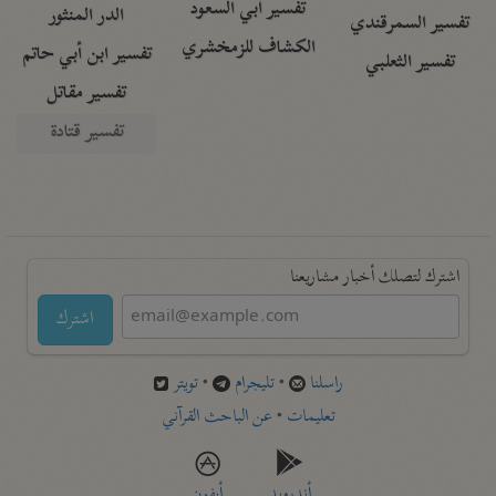
تفسير أبي السعود
الدر المنثور
تفسير السمرقندي
الكشاف للزمخشري
تفسير ابن أبي حاتم
تفسير الثعلبي
تفسير مقاتل
تفسير قتادة
اشترك لتصلك أخبار مشاريعنا
اشترك
راسلنا
•
تليجرام
•
تويتر
تعليمات
•
عن الباحث القرآني
أندرويد
أيفون