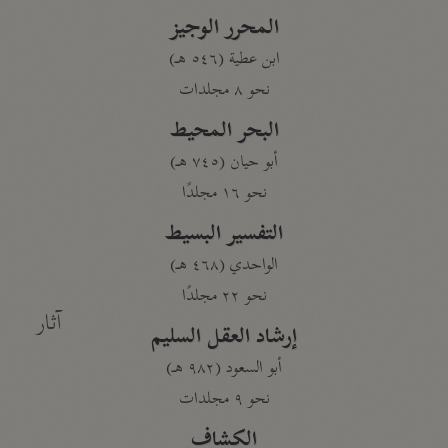
المحرر الوجيز
ابن عطية (٥٤٦ هـ)
نحو ٨ مجلدات
البحر المحيط
أبو حيان (٧٤٥ هـ)
نحو ١٦ مجلدًا
التفسير البسيط
الواحدي (٤٦٨ هـ)
نحو ٢٢ مجلدًا
آثار
إرشاد العقل السليم
أبو السعود (٩٨٢ هـ)
نحو ٩ مجلدات
الكشاف