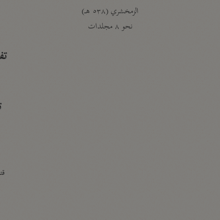
الزمخشري (٥٣٨ هـ)
ج
نحو ٨ مجلدات
تف
ت
قتا