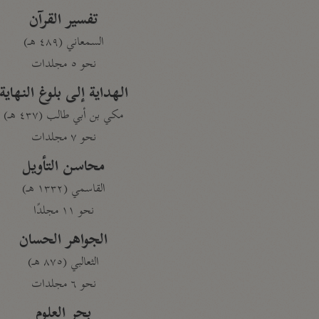
تفسير القرآن
السمعاني (٤٨٩ هـ)
نحو ٥ مجلدات
الهداية إلى بلوغ النهاية
مكي بن أبي طالب (٤٣٧ هـ)
نحو ٧ مجلدات
محاسن التأويل
القاسمي (١٣٣٢ هـ)
نحو ١١ مجلدًا
الجواهر الحسان
الثعالبي (٨٧٥ هـ)
نحو ٦ مجلدات
بحر العلوم