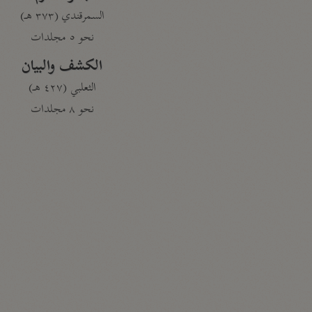
السمرقندي (٣٧٣ هـ)
نحو ٥ مجلدات
الكشف والبيان
الثعلبي (٤٢٧ هـ)
نحو ٨ مجلدات