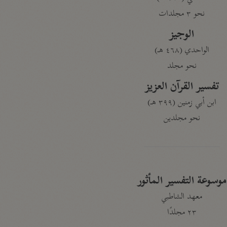
نحو ٣ مجلدات
الوجيز
الواحدي (٤٦٨ هـ)
نحو مجلد
تفسير القرآن العزيز
ابن أبي زمنين (٣٩٩ هـ)
نحو مجلدين
موسوعة التفسير المأثور
معهد الشاطبي
٢٣ مجلدًا