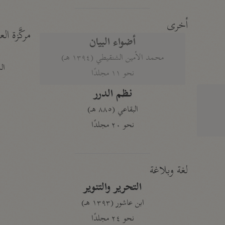
أخرى
مركَّزة الع
أضواء البيان
محمد الأمين الشنقيطي (١٣٩٤ هـ)
الم
نحو ١١ مجلدًا
نظم الدرر
البقاعي (٨٨٥ هـ)
نحو ٢٠ مجلدًا
لغة وبلاغة
التحرير والتنوير
ابن عاشور (١٣٩٣ هـ)
نحو ٢٤ مجلدًا