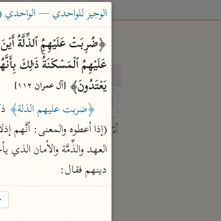
الوجيز للواحدي — الواحدي (٤٦٨ هـ)
بحث
تفسير
یَعۡتَدُونَ﴾ 
[آل عمران ١١٢]
﴿ضربت عليهم الذلة﴾
 ذك
 characters for results.
(إذا أعطوه والمعنى: أنَّهم إذلا
أمّهات
جامع البيان
ابن جرير الطبري (٣١٠ هـ)
دينهم فقال:
نحو ٢٨ مجلدًا
تفسير القرآن العظيم
→
ابن كثير (٧٧٤ هـ)