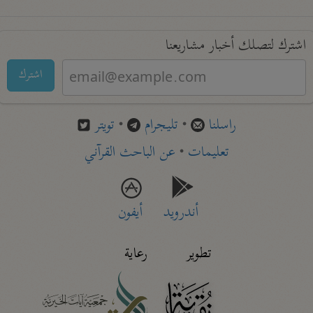
اشترك لتصلك أخبار مشاريعنا
اشترك
راسلنا
•
تليجرام
•
تويتر
تعليمات
•
عن الباحث القرآني
أندرويد
أيفون
تطوير
رعاية