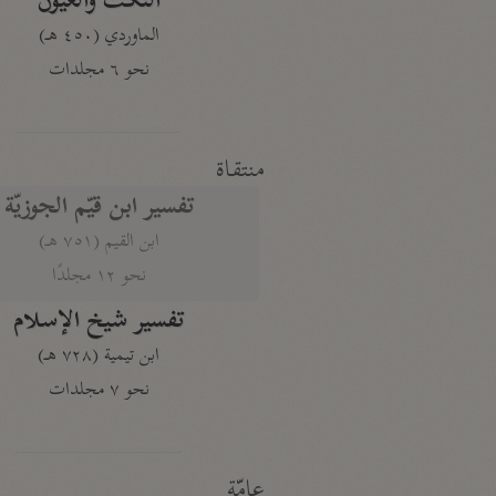
النكت والعيون
الماوردي (٤٥٠ هـ)
نحو ٦ مجلدات
منتقاة
تفسير ابن قيّم الجوزيّة
ابن القيم (٧٥١ هـ)
نحو ١٢ مجلدًا
تفسير شيخ الإسلام
ابن تيمية (٧٢٨ هـ)
نحو ٧ مجلدات
عامّة