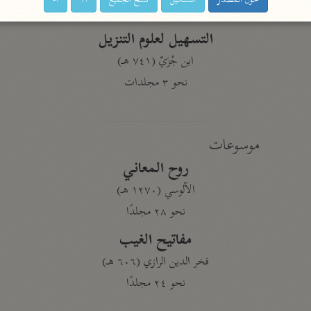
حول المصدر
التشكيل
نسخ الجميع
ا+
ا-
نحو ١١ مجلدًا
التسهيل لعلوم التنزيل
ابن جُزَيّ (٧٤١ هـ)
نحو ٣ مجلدات
موسوعات
روح المعاني
الآلوسي (١٢٧٠ هـ)
نحو ٢٨ مجلدًا
مفاتيح الغيب
فخر الدين الرازي (٦٠٦ هـ)
نحو ٢٤ مجلدًا