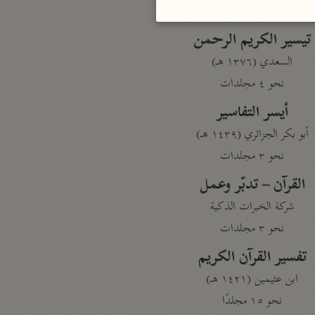
نحو مجلد
تيسير الكريم الرحمن
السعدي (١٣٧٦ هـ)
نحو ٤ مجلدات
أيسر التفاسير
أبو بكر الجزائري (١٤٣٩ هـ)
نحو ٣ مجلدات
القرآن – تدبّر وعمل
شركة الخبرات الذكية
نحو ٣ مجلدات
تفسير القرآن الكريم
ابن عثيمين (١٤٢١ هـ)
نحو ١٥ مجلدًا