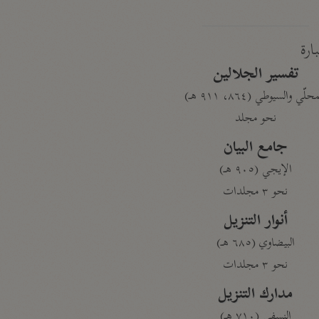
بارة
تفسير الجلالين
حلّي والسيوطي (٨٦٤، ٩١١ هـ)
نحو مجلد
جامع البيان
الإيجي (٩٠٥ هـ)
نحو ٣ مجلدات
أنوار التنزيل
البيضاوي (٦٨٥ هـ)
نحو ٣ مجلدات
مدارك التنزيل
النسفي (٧١٠ هـ)