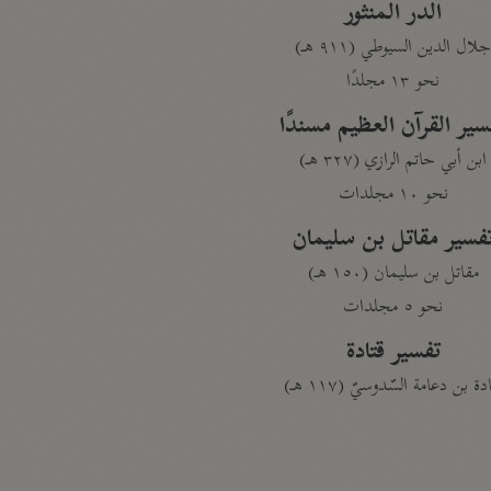
الدر المنثور
لال الدين السيوطي (٩١١ هـ)
نحو ١٣ مجلدًا
سير القرآن العظيم مسندًا
ابن أبي حاتم الرازي (٣٢٧ هـ)
نحو ١٠ مجلدات
فسير مقاتل بن سليمان
مقاتل بن سليمان (١٥٠ هـ)
نحو ٥ مجلدات
تفسير قتادة
دة بن دعامة السّدوسيّ (١١٧ هـ)