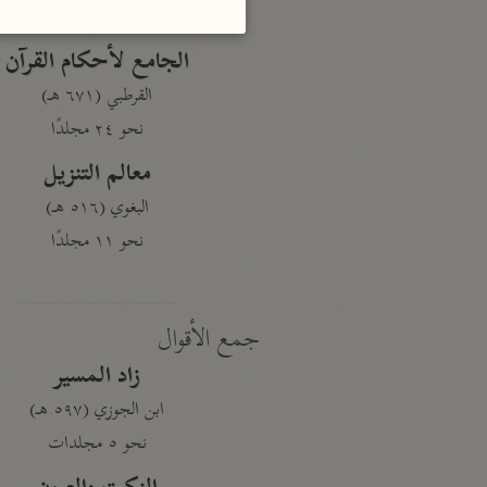
نحو ١٩ مجلدًا
الجامع لأحكام القرآن
القرطبي (٦٧١ هـ)
نحو ٢٤ مجلدًا
معالم التنزيل
البغوي (٥١٦ هـ)
نحو ١١ مجلدًا
جمع الأقوال
زاد المسير
ابن الجوزي (٥٩٧ هـ)
نحو ٥ مجلدات