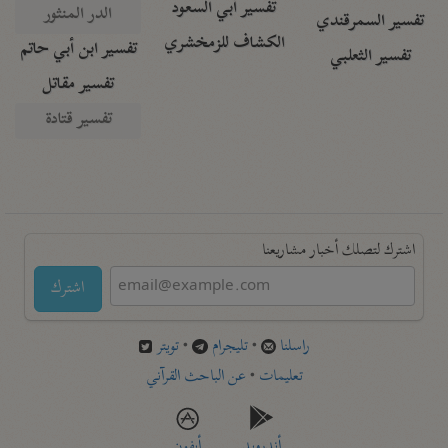
تفسير أبي السعود
الدر المنثور
تفسير السمرقندي
الكشاف للزمخشري
تفسير ابن أبي حاتم
تفسير الثعلبي
تفسير مقاتل
تفسير قتادة
اشترك لتصلك أخبار مشاريعنا
اشترك
راسلنا
•
تليجرام
•
تويتر
تعليمات
•
عن الباحث القرآني
أندرويد
أيفون