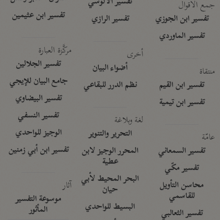
تفسير الآلوسي
جمع الأقوال
تفسير ابن عثيمين
تفسير ابن الجوزي
تفسير الرازي
تفسير الماوردي
مركَّزة العبارة
أخرى
تفسير الجلالين
أضواء البيان
منتقاة
جامع البيان للإيجي
تفسير ابن القيم
نظم الدرر للبقاعي
تفسير البيضاوي
تفسير ابن تيمية
تفسير النسفي
لغة وبلاغة
الوجيز للواحدي
التحرير والتنوير
عامّة
تفسير ابن أبي زمنين
تفسير السمعاني
المحرر الوجيز لابن
عطية
تفسير مكّي
البحر المحيط لأبي
آثار
محاسن التأويل
حيان
للقاسمي
موسوعة التفسير
البسيط للواحدي
المأثور
تفسير الثعالبي