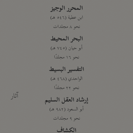
المحرر الوجيز
ابن عطية (٥٤٦ هـ)
نحو ٨ مجلدات
البحر المحيط
أبو حيان (٧٤٥ هـ)
نحو ١٦ مجلدًا
التفسير البسيط
الواحدي (٤٦٨ هـ)
نحو ٢٢ مجلدًا
آثار
إرشاد العقل السليم
أبو السعود (٩٨٢ هـ)
نحو ٩ مجلدات
الكشاف