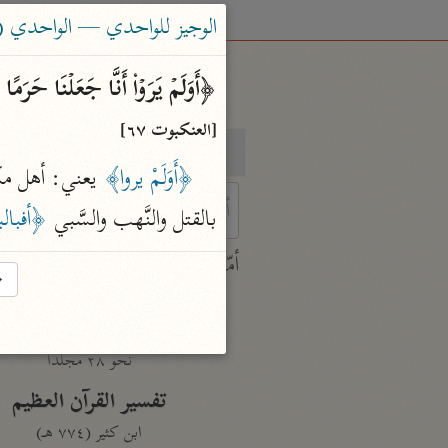
الوجيز للواحدي — الواحدي (٤٦٨ هـ)
﴿أَوَلَمۡ یَرَوۡا۟ أَنَّا جَعَلۡنَا حَرَمً
[العنكبوت ٦٧]
بحث
تفسير
﴿أَوَلَمْ يروا﴾
 يعني: أهل مكّ
بالقتل والنَّهب والسَّبي 
﴿أفبال
 characters for results.
أمّهات
→
جامع البيان
ابن جرير الطبري (٣١٠ هـ)
نحو ٢٨ مجلدًا
تفسير القرآن العظيم
ابن كثير (٧٧٤ هـ)