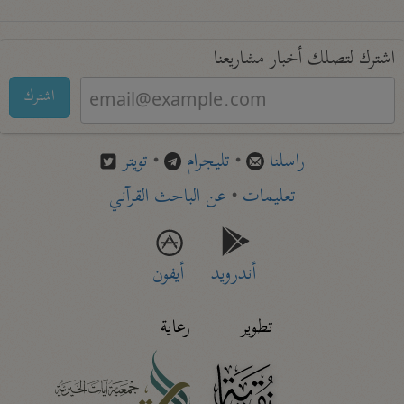
اشترك لتصلك أخبار مشاريعنا
اشترك
راسلنا
•
تليجرام
•
تويتر
تعليمات
•
عن الباحث القرآني
أندرويد
أيفون
تطوير
رعاية