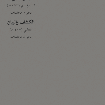
السمرقندي (٣٧٣ هـ)
نحو ٥ مجلدات
الكشف والبيان
الثعلبي (٤٢٧ هـ)
نحو ٨ مجلدات