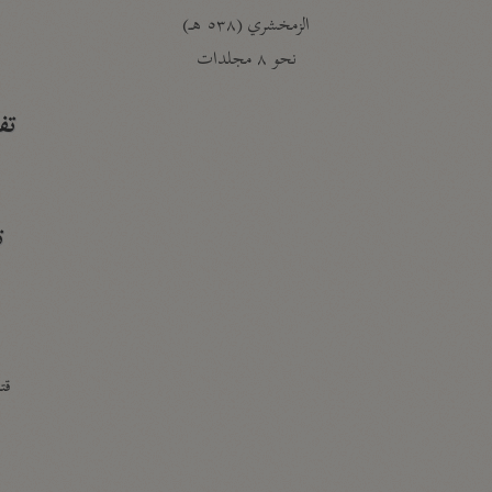
الزمخشري (٥٣٨ هـ)
ج
نحو ٨ مجلدات
تف
ت
قتا