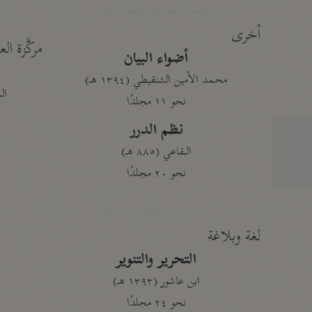
أخرى
مركَّزة الع
أضواء البيان
محمد الأمين الشنقيطي (١٣٩٤ هـ)
الم
نحو ١١ مجلدًا
نظم الدرر
البقاعي (٨٨٥ هـ)
نحو ٢٠ مجلدًا
لغة وبلاغة
التحرير والتنوير
ابن عاشور (١٣٩٣ هـ)
نحو ٢٤ مجلدًا