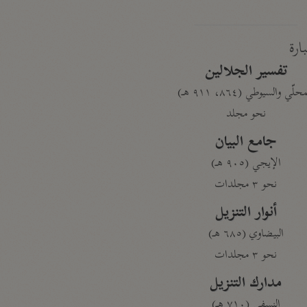
بارة
تفسير الجلالين
حلّي والسيوطي (٨٦٤، ٩١١ هـ)
نحو مجلد
جامع البيان
الإيجي (٩٠٥ هـ)
نحو ٣ مجلدات
أنوار التنزيل
البيضاوي (٦٨٥ هـ)
نحو ٣ مجلدات
مدارك التنزيل
النسفي (٧١٠ هـ)