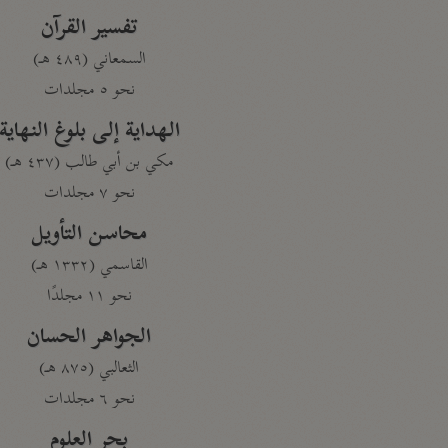
تفسير القرآن
السمعاني (٤٨٩ هـ)
نحو ٥ مجلدات
الهداية إلى بلوغ النهاية
مكي بن أبي طالب (٤٣٧ هـ)
نحو ٧ مجلدات
محاسن التأويل
القاسمي (١٣٣٢ هـ)
نحو ١١ مجلدًا
الجواهر الحسان
الثعالبي (٨٧٥ هـ)
نحو ٦ مجلدات
بحر العلوم