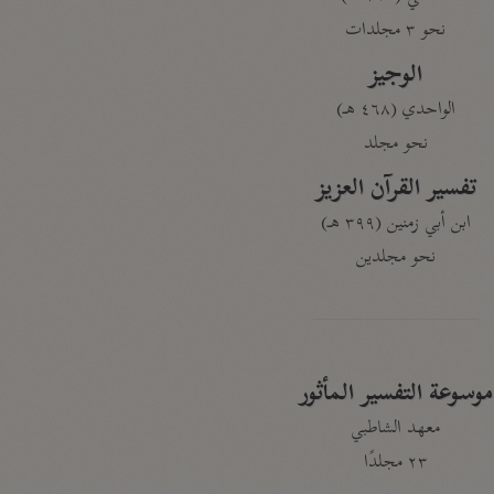
نحو ٣ مجلدات
الوجيز
الواحدي (٤٦٨ هـ)
نحو مجلد
تفسير القرآن العزيز
ابن أبي زمنين (٣٩٩ هـ)
نحو مجلدين
موسوعة التفسير المأثور
معهد الشاطبي
٢٣ مجلدًا