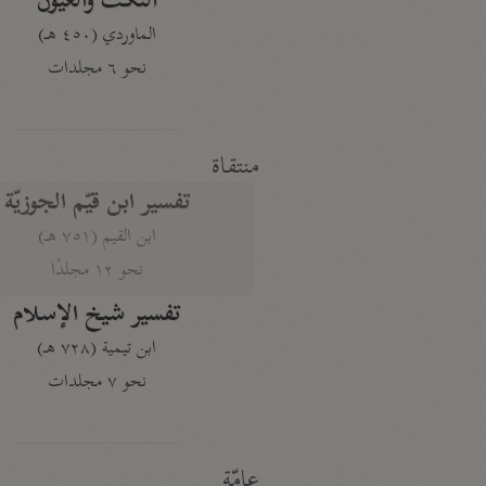
النكت والعيون
الماوردي (٤٥٠ هـ)
نحو ٦ مجلدات
منتقاة
تفسير ابن قيّم الجوزيّة
ابن القيم (٧٥١ هـ)
نحو ١٢ مجلدًا
تفسير شيخ الإسلام
ابن تيمية (٧٢٨ هـ)
نحو ٧ مجلدات
عامّة