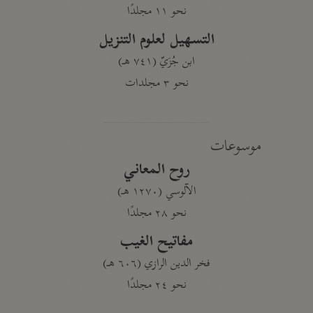
نحو ١١ مجلدًا
التسهيل لعلوم التنزيل
ابن جُزَيّ (٧٤١ هـ)
نحو ٣ مجلدات
موسوعات
روح المعاني
الآلوسي (١٢٧٠ هـ)
نحو ٢٨ مجلدًا
مفاتيح الغيب
فخر الدين الرازي (٦٠٦ هـ)
نحو ٢٤ مجلدًا