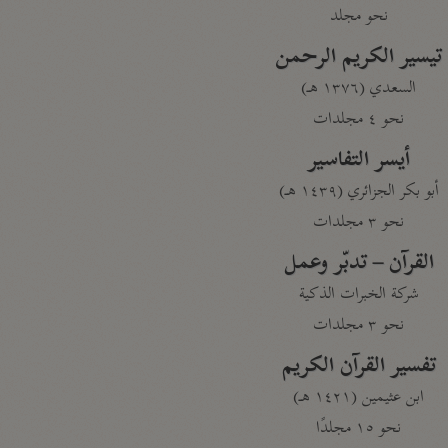
نحو مجلد
تيسير الكريم الرحمن
السعدي (١٣٧٦ هـ)
نحو ٤ مجلدات
أيسر التفاسير
أبو بكر الجزائري (١٤٣٩ هـ)
نحو ٣ مجلدات
القرآن – تدبّر وعمل
شركة الخبرات الذكية
نحو ٣ مجلدات
تفسير القرآن الكريم
ابن عثيمين (١٤٢١ هـ)
نحو ١٥ مجلدًا