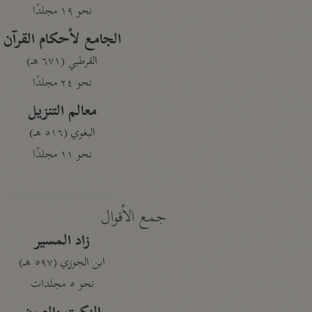
نحو ١٩ مجلدًا
الجامع لأحكام القرآن
القرطبي (٦٧١ هـ)
نحو ٢٤ مجلدًا
معالم التنزيل
البغوي (٥١٦ هـ)
نحو ١١ مجلدًا
جمع الأقوال
زاد المسير
ابن الجوزي (٥٩٧ هـ)
نحو ٥ مجلدات