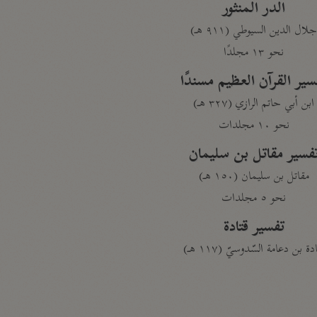
الدر المنثور
لال الدين السيوطي (٩١١ هـ)
نحو ١٣ مجلدًا
سير القرآن العظيم مسندًا
ابن أبي حاتم الرازي (٣٢٧ هـ)
نحو ١٠ مجلدات
فسير مقاتل بن سليمان
مقاتل بن سليمان (١٥٠ هـ)
نحو ٥ مجلدات
تفسير قتادة
دة بن دعامة السّدوسيّ (١١٧ هـ)