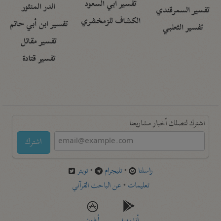
تفسير أبي السعود
الدر المنثور
تفسير السمرقندي
الكشاف للزمخشري
تفسير ابن أبي حاتم
تفسير الثعلبي
تفسير مقاتل
تفسير قتادة
اشترك لتصلك أخبار مشاريعنا
اشترك
راسلنا
•
تليجرام
•
تويتر
تعليمات
•
عن الباحث القرآني
أندرويد
أيفون