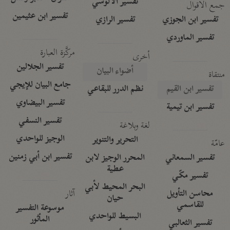
تفسير الآلوسي
جمع الأقوال
تفسير ابن عثيمين
تفسير ابن الجوزي
تفسير الرازي
تفسير الماوردي
مركَّزة العبارة
أخرى
تفسير الجلالين
أضواء البيان
منتقاة
جامع البيان للإيجي
تفسير ابن القيم
نظم الدرر للبقاعي
تفسير البيضاوي
تفسير ابن تيمية
تفسير النسفي
لغة وبلاغة
الوجيز للواحدي
التحرير والتنوير
عامّة
تفسير ابن أبي زمنين
تفسير السمعاني
المحرر الوجيز لابن
عطية
تفسير مكّي
البحر المحيط لأبي
آثار
محاسن التأويل
حيان
للقاسمي
موسوعة التفسير
البسيط للواحدي
المأثور
تفسير الثعالبي