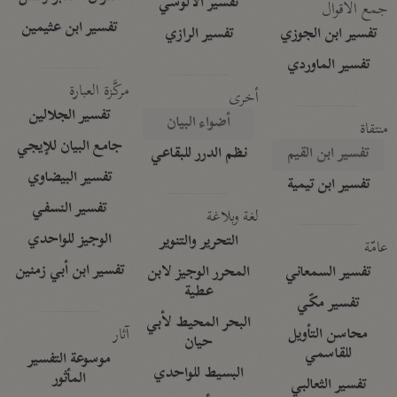
تفسير الآلوسي
جمع الأقوال
تفسير ابن عثيمين
تفسير ابن الجوزي
تفسير الرازي
تفسير الماوردي
مركَّزة العبارة
أخرى
تفسير الجلالين
أضواء البيان
منتقاة
جامع البيان للإيجي
تفسير ابن القيم
نظم الدرر للبقاعي
تفسير البيضاوي
تفسير ابن تيمية
تفسير النسفي
لغة وبلاغة
الوجيز للواحدي
التحرير والتنوير
عامّة
تفسير ابن أبي زمنين
تفسير السمعاني
المحرر الوجيز لابن
عطية
تفسير مكّي
البحر المحيط لأبي
آثار
محاسن التأويل
حيان
للقاسمي
موسوعة التفسير
البسيط للواحدي
المأثور
تفسير الثعالبي