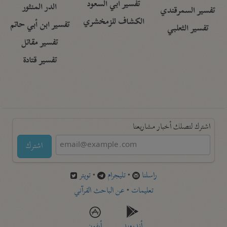
تفسير أبي السعود
الدر المنثور
تفسير السمرقندي
الكشاف للزمخشري
تفسير ابن أبي حاتم
تفسير الثعلبي
تفسير مقاتل
تفسير قتادة
اشترك لتصلك أخبار مشاريعنا
اشترك
راسلنا
•
تليجرام
•
تويتر
تعليمات
•
عن الباحث القرآني
أندرويد
أيفون