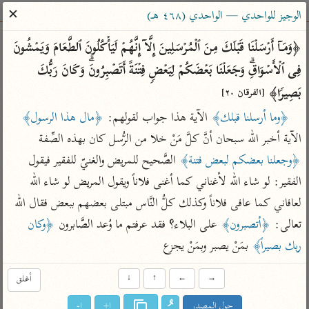
ساهم معنا في نشر القرآن والعلم الشرعي
✕
الوجيز للواحدي — الواحدي (٤٦٨ هـ)
الباحث القرآني
﴿وَمَاۤ أَرۡسَلۡنَا قَبۡلَكَ مِنَ ٱلۡمُرۡسَلِینَ إِلَّاۤ إِنَّهُمۡ لَیَأۡكُلُونَ ٱلطَّعَامَ وَیَمۡشُونَ 
فِی ٱلۡأَسۡوَاقِۗ وَجَعَلۡنَا بَعۡضَكُمۡ لِبَعۡضࣲ فِتۡنَةً أَتَصۡبِرُونَۗ وَكَانَ رَبُّكَ 
بحث
تفسير
علوم
مصاحف
معاجم
بَصِیرࣰا﴾ 
[الفرقان ٢٠]
﴿وما أرسلنا قبلك﴾
 الآية هذا جواب لقولهم: 
﴿مال هذا الرسول﴾
الآية أخبر الله سبحان أنَّ كلَّ مَنْ خلا من الرُّسل كان بهذه الصِّفة 
Type 2 or more characters for results.
﴿وجعلنا بعضكم لبعض فتنة﴾
 الصَّحيح للمريض والغنيّ للفقير فيقول 
Type 1 or more
أمّهات
عامّة
معاصرة
الفقير: لو شاء الله لأغناني كما أغنى فلاناً ويقول المريض لو شاء الله 
characters for results.
تفسير الطبري
فتح البيان للقنوجي
الميسر
لعافاني كما عافى فلاناً وكذلك كلُّ النَّاس مبتلى بعضهم ببعض فقال الله 
تفسير ابن كثير
فتح القدير للشوكاني
المختصر في
تعالى: 
﴿أتصبرون﴾
 على البلاء؟ فقد عرفتم ما وُعد الصَّابرون 
﴿وكان 
التفسير
تفسير القرطبي
تفسير ابن جزي
ربك بصيراً﴾
 بمَنْ يصبر وبمَنْ يجزع
تفسير السعدي
تفسير البغوي
→
←
↑
↓
أغلق
أيسر التفاسير
موسوعات
القرآن – تدبر وعمل
حول المصدر
ا+
ا-