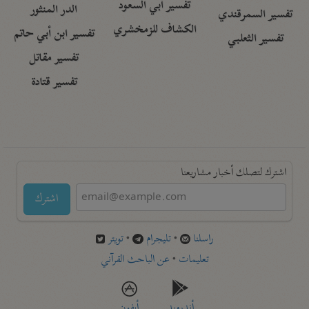
تفسير أبي السعود
الدر المنثور
تفسير السمرقندي
الكشاف للزمخشري
تفسير ابن أبي حاتم
تفسير الثعلبي
تفسير مقاتل
تفسير قتادة
اشترك لتصلك أخبار مشاريعنا
اشترك
راسلنا
•
تليجرام
•
تويتر
تعليمات
•
عن الباحث القرآني
أندرويد
أيفون