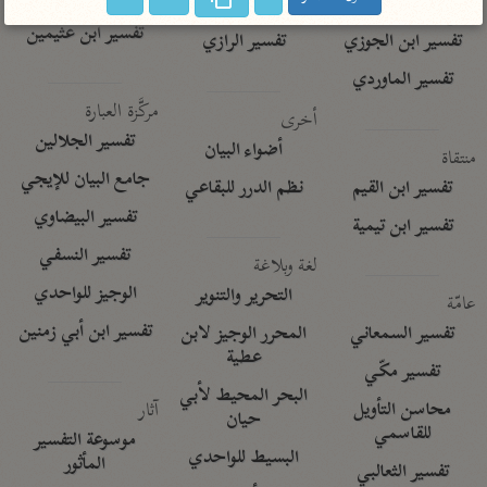
تفسير الآلوسي
جمع الأقوال
تفسير ابن عثيمين
تفسير ابن الجوزي
تفسير الرازي
تفسير الماوردي
مركَّزة العبارة
أخرى
تفسير الجلالين
أضواء البيان
منتقاة
جامع البيان للإيجي
تفسير ابن القيم
نظم الدرر للبقاعي
تفسير البيضاوي
تفسير ابن تيمية
تفسير النسفي
لغة وبلاغة
الوجيز للواحدي
التحرير والتنوير
عامّة
تفسير ابن أبي زمنين
تفسير السمعاني
المحرر الوجيز لابن
عطية
تفسير مكّي
البحر المحيط لأبي
آثار
محاسن التأويل
حيان
للقاسمي
موسوعة التفسير
البسيط للواحدي
المأثور
تفسير الثعالبي