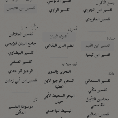
تفسير الآلوسي
جمع الأقوال
تفسير ابن عثيمين
تفسير ابن الجوزي
تفسير الرازي
تفسير الماوردي
مركَّزة العبارة
أخرى
تفسير الجلالين
أضواء البيان
منتقاة
جامع البيان للإيجي
تفسير ابن القيم
نظم الدرر للبقاعي
تفسير البيضاوي
تفسير ابن تيمية
تفسير النسفي
لغة وبلاغة
الوجيز للواحدي
التحرير والتنوير
عامّة
تفسير ابن أبي زمنين
تفسير السمعاني
المحرر الوجيز لابن
عطية
تفسير مكّي
البحر المحيط لأبي
آثار
محاسن التأويل
حيان
للقاسمي
موسوعة التفسير
البسيط للواحدي
المأثور
تفسير الثعالبي