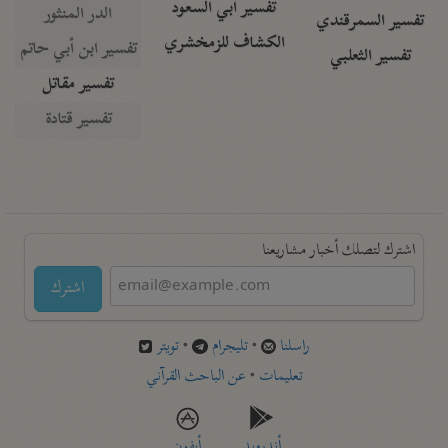
تفسير أبي السعود
الدر المنثور
تفسير السمرقندي
الكشاف للزمخشري
تفسير ابن أبي حاتم
تفسير الثعلبي
تفسير مقاتل
تفسير قتادة
اشترك لتصلك أخبار مشاريعنا
اشترك
راسلنا
•
تليجرام
•
تويتر
تعليمات
•
عن الباحث القرآني
أندرويد
أيفون